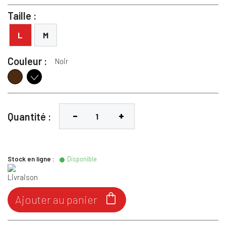
Taille :
L
M
Couleur :
Noir
Marron
Noir
Quantité :
Stock en ligne :
Disponible

Ajouter au panier