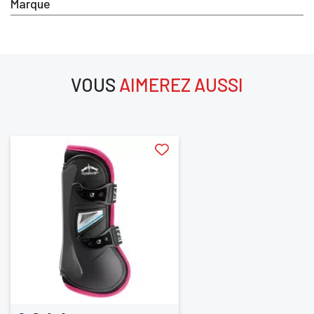
Marque
×
Vous devez être connecté pour enregistrer des produits dans 
d'envie
VOUS
AIMEREZ AUSSI
aimerez aussi
ANNULER
SE CONNEC