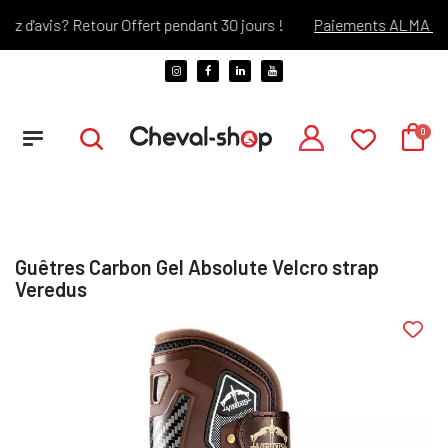
'avis? Retour Offert pendant 30 jours !
Paiements ALMA X3 et 
Guêtres Carbon Gel Absolute Velcro strap
Veredus