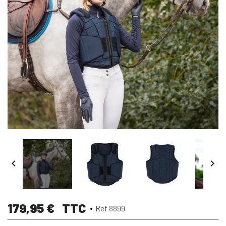


179,95 €
TTC
Ref 8899