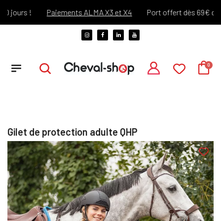
ours !
Paiements ALMA X3 et X4
Port offert dès 69€ d'achat
Gilet de protection adulte QHP