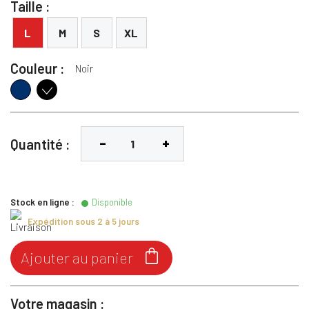
Taille :
L
M
S
XL
Couleur :
Noir
Navy
Noir
Quantité :
Stock en ligne :
Disponible
Expédition sous 2 à 5 jours

Ajouter au panier
Votre magasin :