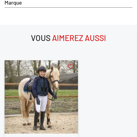
Marque
Vous devez être connecté pour enregistrer des produits dan
votre liste d'envie
VOUS
AIMEREZ AUSSI
SE
ANNULER
CONNECTER
aimerez aussi