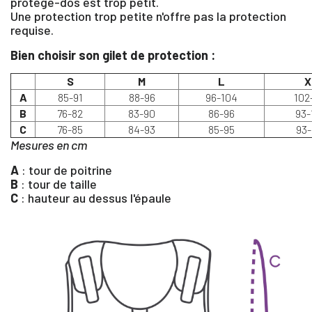
protège-dos est trop petit.
Une protection trop petite n'offre pas la protection
requise.
Bien choisir son gilet de protection :
S
M
L
X
A
85-91
88-96
96-104
102
B
76-82
83-90
86-96
93-
C
76-85
84-93
85-95
93-
Mesures en cm
A
: tour de poitrine
B
: tour de taille
C
: hauteur au dessus l'épaule