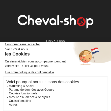
Cheval Shop
4 rue Benoît Frachon
44800 Saint-Herblain
France
+33 (0)2 40 36 20 61
boutique@cheval-shop.com
Facebook
YouTube
Instagram
VOTRE COMPTE
