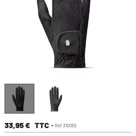
33,95 €
TTC
Ref 310055