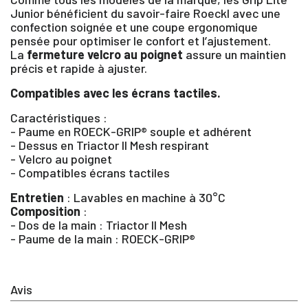
Junior bénéficient du savoir-faire Roeckl avec une
confection soignée et une coupe ergonomique
pensée pour optimiser le confort et l’ajustement.
La
fermeture velcro au poignet
assure un maintien
précis et rapide à ajuster.
×
Compatibles avec les écrans tactiles.
Caractéristiques :
- Paume en ROECK-GRIP® souple et adhérent
Vous devez être connecté pour enregistrer des
produits dans votre liste d'envie
- Dessus en Triactor II Mesh respirant
- Velcro au poignet
- Compatibles écrans tactiles
Entretien
: Lavables en machine à 30°C
SE
Composition
:
ANNULER
CONNECTER
- Dos de la main : Triactor II Mesh
- Paume de la main : ROECK-GRIP®
Avis