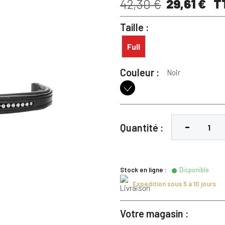
29,61 €
T
42,30 €
Taille :
Full
Couleur :
Noir
Noir
Quantité :
Stock en ligne :
Disponible
Expédition sous 5 à 10 jours
Votre magasin :