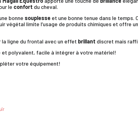
s Magali Equestro
apporte une touche de
brillance
élégan
our le
confort
du cheval.
e une bonne
souplesse
et une bonne tenue dans le temps. O
cuir végétal limite l’usage de produits chimiques et offre u
 la ligne du frontal avec un effet
brillant
discret mais raffi
e et polyvalent, facile à intégrer à votre matériel!
pléter votre équipement!
×
uir
us devez être connecté pour enregistrer des produits dans votre lis
envie