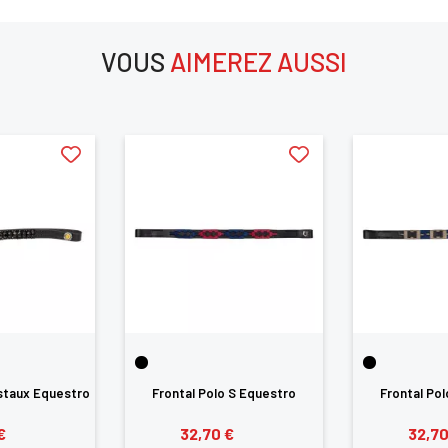
ANNULER
SE CONNECTER
VOUS
AIMEREZ AUSSI
aimerez aussi
istaux Equestro
Frontal Polo S Equestro
Frontal Po
€
32,70 €
32,70