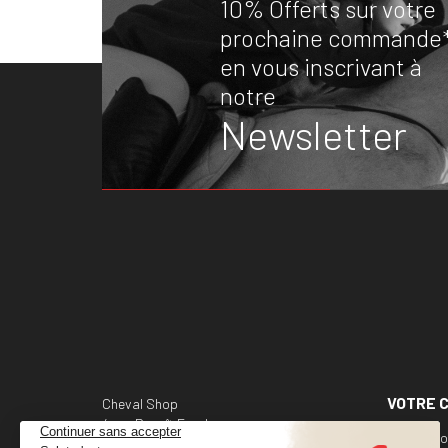
10% Offerts sur votre
prochaine commande
en vous inscrivant à
notre
Newsletter
VOTRE 
Cheval Shop
4 rue Benoît Frachon
Informati
44800 Saint-Herblain