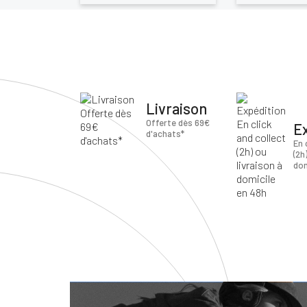
Livraison
Offerte dès 69€
E
d'achats*
En 
(2h
dom