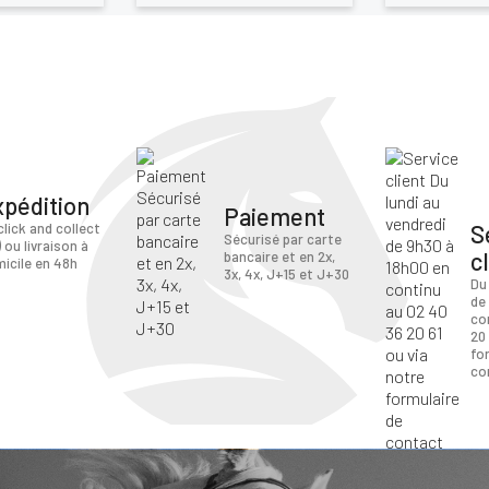
xpédition
Paiement
S
click and collect
Sécurisé par carte
) ou livraison à
c
bancaire et en 2x,
icile en 48h
3x, 4x, J+15 et J+30
Du
de
co
20 
fo
co