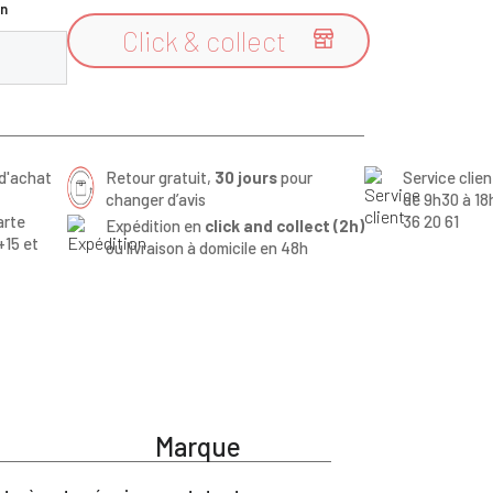
n
Click & collect

d'achat
Retour gratuit,
30 jours
pour
Service clie
changer d’avis
de 9h30 à 18
arte
36 20 61
Expédition en
click and collect (2h)
+15 et
ou livraison à domicile en 48h
Marque