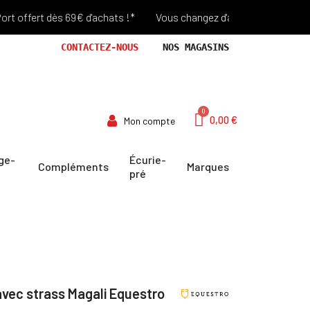
ffert dès 69€ d'achats !*
Vous changez d'avis? Retour Offert pen
CONTACTEZ-NOUS
NOS MAGASINS
0,00 €
Mon compte
ge-
Écurie-
Compléments
Marques
pré
 avec strass Magali Equestro