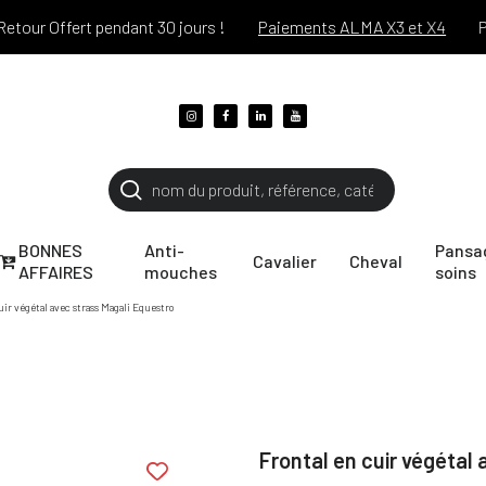
r Offert pendant 30 jours !
Paiements ALMA X3 et X4
Port o
BONNES
Anti-
Pansa
Cavalier
Cheval
AFFAIRES
mouches
soins
uir végétal avec strass Magali Equestro
Frontal en cuir végétal