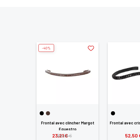
-40%
Frontal avec clincher Margot
Frontal avec cr
Equestro
23,21 €
52,50 
38,68 €