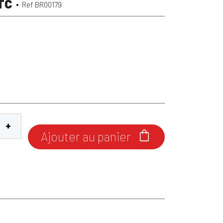
TC
Ref BR00179
Ajouter au panier
