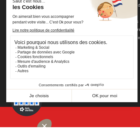
France
Command
Avoirs
+33 (0)2 40 36 20 61
Adresses
boutique@cheval-shop.com
Bons de r
Mes alert
Facebook
YouTube
Instagram