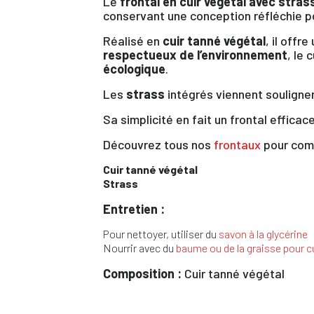
Le
frontal en cuir végétal avec stras
conservant une conception réfléchie p
Réalisé en
cuir tanné végétal
, il offr
respectueux de l’environnement
, le 
écologique
.
Les
strass
intégrés viennent souligner
Sa simplicité en fait un frontal efficac
Découvrez tous nos
frontaux
pour com
Cuir tanné végétal
Strass
Entretien :
Pour nettoyer, utiliser du
savon à la glycérine
Nourrir avec du
baume ou de la graisse pour c
Vo
Composition :
Cuir tanné végétal
d'