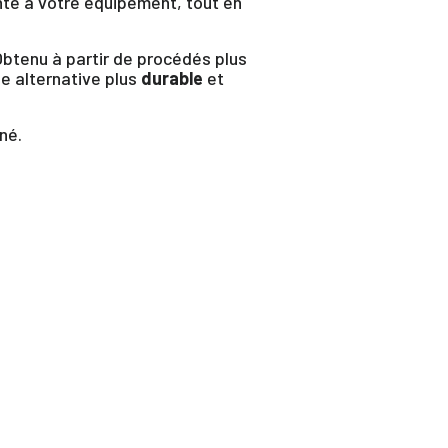
te à votre équipement, tout en
btenu à partir de procédés plus
ne alternative plus
durable
et
né.
te