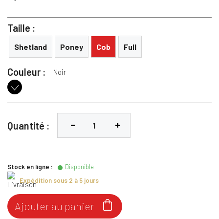
Taille :
Shetland
Poney
Cob
Full
Couleur :
Noir
Noir
Quantité :
Stock en ligne :
Disponible
Expédition sous 2 à 5 jours

Ajouter au panier