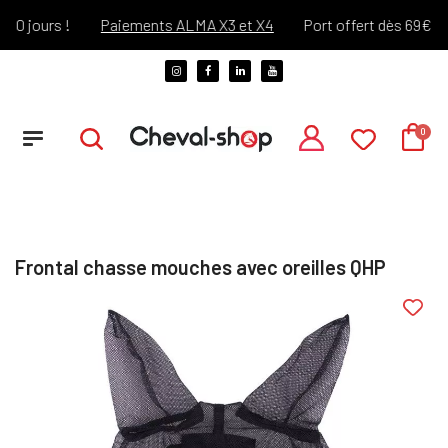
 jours !
Paiements ALMA X3 et X4
Port offert dès 69€ d'ach
Frontal chasse mouches avec oreilles QHP