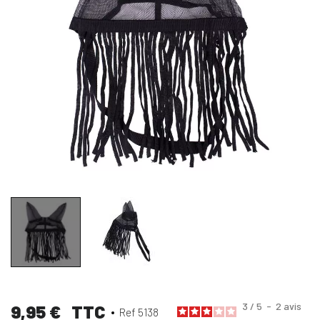
3
/
5
-
2
avis
9,95 €
TTC
Ref 5138