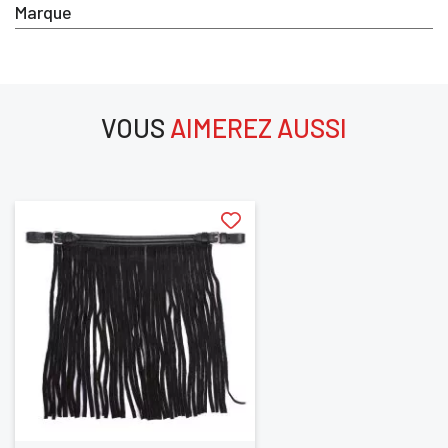
Marque
×
Vous devez être connecté pour enregistrer des produits dan
VOUS
AIMEREZ AUSSI
votre liste d'envie
aimerez aussi
SE
ANNULER
CONNECTER