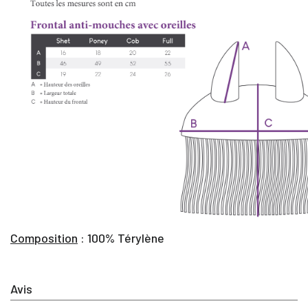
Composition
: 100% Térylène
Avis