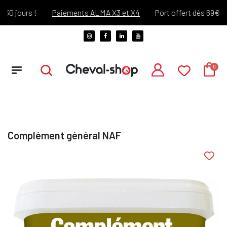
0 jours !
Paiements ALMA X3 et X4
Port offert dès 69€ d'ac
Complément général NAF