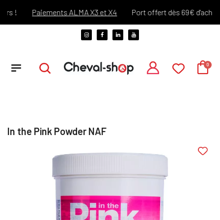
s !
Paiements ALMA X3 et X4
Port offert dès 69€ d'achats !
In the Pink Powder NAF