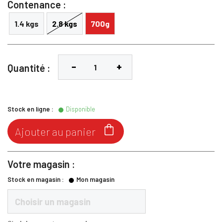
Contenance :
1.4 kgs
2.8 kgs
700g
Quantité :
Stock en ligne :
Disponible

Ajouter au panier
Votre magasin :
Stock en magasin :
Mon magasin
Choisir un magasin