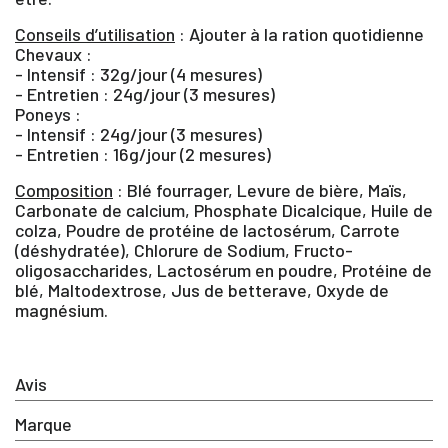
Vous devez être connecté pour enregistrer des
Conseils d’utilisation
: Ajouter à la ration quotidienne
produits dans votre liste d'envie
Chevaux :
- Intensif : 32g/jour (4 mesures)
- Entretien : 24g/jour (3 mesures)
Poneys :
SE
- Intensif : 24g/jour (3 mesures)
ANNULER
- Entretien : 16g/jour (2 mesures)
CONNECTER
Composition
: Blé fourrager, Levure de bière, Maïs,
Carbonate de calcium, Phosphate Dicalcique, Huile de
colza, Poudre de protéine de lactosérum, Carrote
(déshydratée), Chlorure de Sodium, Fructo-
oligosaccharides, Lactosérum en poudre, Protéine de
blé, Maltodextrose, Jus de betterave, Oxyde de
magnésium.
Avis
Marque