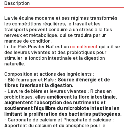
Description
La vie équine moderne et ses régimes transformés,
les compétitions régulières, le travail et les
transports peuvent conduire à un stress à la fois
nerveux et métabolique, qui se traduira par un
manque de condition.
In the Pink Powder Naf est un
complément
qui utilise
des levures vivantes et des probiotiques pour
stimuler la fonction intestinale et la digestion
naturelle.
Composition et actions des ingrédients
:
- Blé fourrager et Maïs :
Source d’énergie et de
fibres favorisant la digestion.
- Levure de bière et levures vivantes : Riches en
probiotiques, elles
améliorent la flore intestinale,
augmentent l’absorption des nutriments et
soutiennent l’équilibre du microbiote intestinal en
limitant la prolifération des bactéries pathogènes.
- Carbonate de calcium et Phosphate dicalcique :
Apportent du calcium et du phosphore pour le