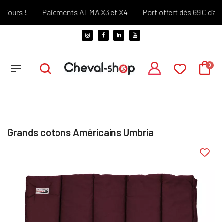
ours !
Paiements ALMA X3 et X4
Port offert dès 69€ d'achat
Grands cotons Américains Umbria