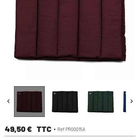


49,50 €
TTC
Ref PR00015A