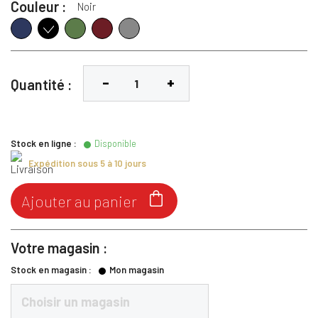
Couleur :
Noir
Navy
Vert Hunter
Bordeaux
Gris
Noir
Quantité :
Stock en ligne :
Disponible
Expédition sous 5 à 10 jours

Ajouter au panier
Votre magasin :
Stock en magasin :
Mon magasin
Choisir un magasin