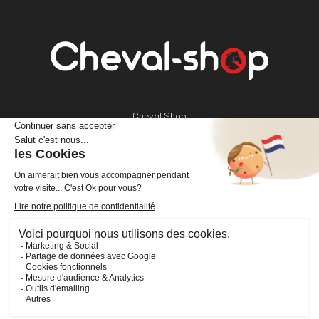
Cheval Shop
4 rue Benoît Frachon
44800 Saint-Herblain
France
+33 (0)2 40 36 20 61
boutique@cheval-shop.com
Facebook
YouTube
Instagram
VOTRE COMPTE
