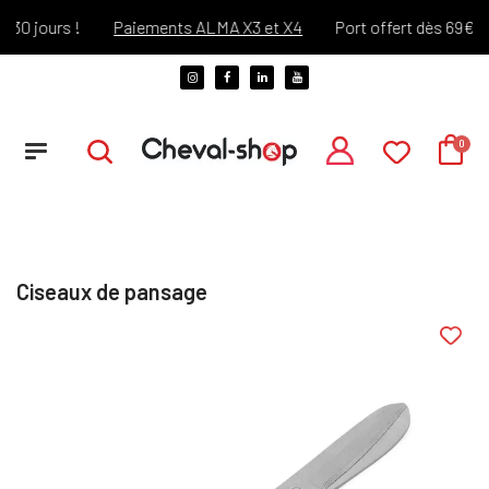
30 jours !
Paiements ALMA X3 et X4
Port offert dès 69€ d'a
Ciseaux de pansage