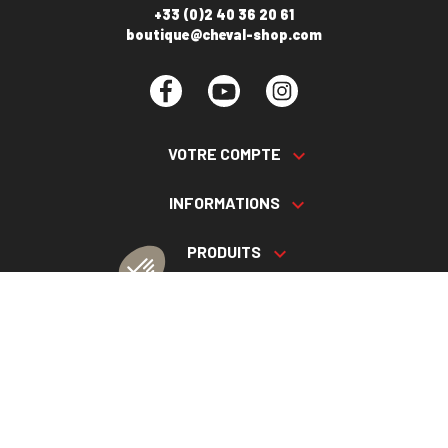
+33 (0)2 40 36 20 61
boutique@cheval-shop.com
Facebook
YouTube
Instagram
VOTRE COMPTE

INFORMATIONS

PRODUITS

NOS SERVICES

Plan du site
Cookies
© 2026 - CHEVAL SHOP