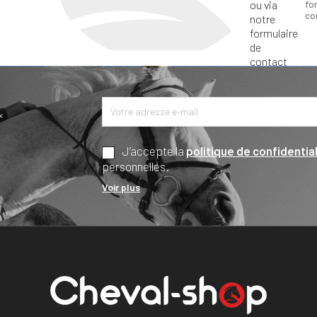
fo
co
*
J’accepte la
politique de confidential
personnelles.
Voir plus