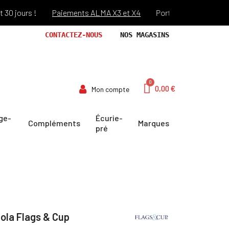
ours !
Paiements ALMA X3 et X4
Port offert dès 69€ d'achat
CONTACTEZ-NOUS
NOS MAGASINS
0,00 €
Mon compte
ge-
Écurie-
Compléments
Marques
pré
ola Flags & Cup