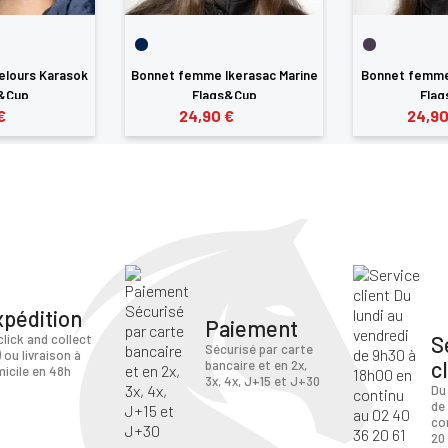
elours Karasok
Bonnet femme Ikerasac Marine
Bonnet femme
&Cup
Flags&Cup
Fla
€
24,90 €
24,90
xpédition
Paiement
S
click and collect
Sécurisé par carte
) ou livraison à
c
bancaire et en 2x,
icile en 48h
3x, 4x, J+15 et J+30
Du
de
co
20 