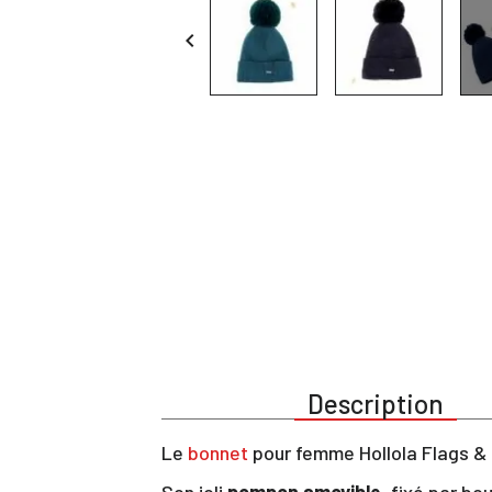

Description
Le
bonnet
pour femme Hollola Flags &
Son joli
pompon amovible
, fixé par bo