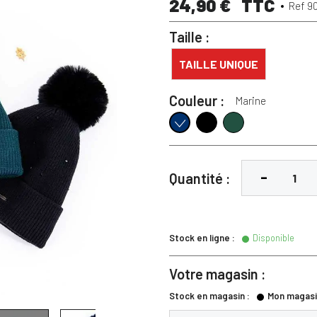
24,90 €
TTC
Ref 9
Taille :
TAILLE UNIQUE
Couleur :
Marine
Noir
Vert Foncé
Marine
Quantité :
Stock en ligne :
Disponible
Votre magasin :
Stock en magasin :
Mon magasi