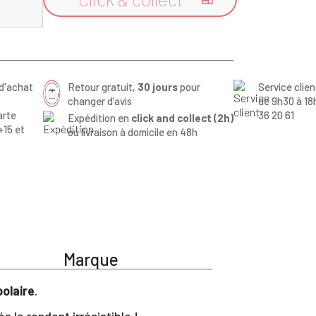

d'achat
Retour gratuit,
30 jours
pour
Service clie
changer d’avis
de 9h30 à 18
arte
36 20 61
Expédition en
click and collect (2h)
+15 et
ou livraison à domicile en 48h
Marque
polaire
.
s le rendent irrésistible !