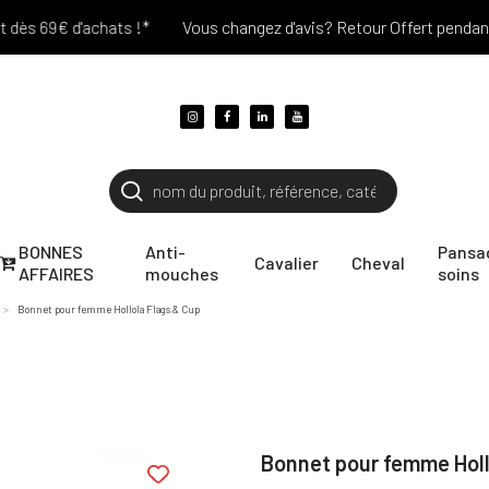
 69€ d'achats !*
Vous changez d'avis? Retour Offert pendant 30 j
BONNES
Anti-
Pansa
Cavalier
Cheval
AFFAIRES
mouches
soins
Bonnet pour femme Hollola Flags & Cup
Bonnet pour femme Holl