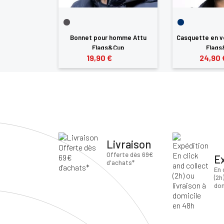
kerasac Noir
Bonnet pour homme Attu
Casquette en v
gs&Cup
Flags&Cup
Flags
19,90 €
24,90 
Livraison
Offerte dès 69€
E
d'achats*
En 
(2h
dom