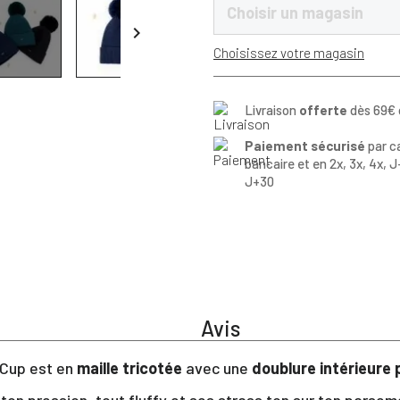
Choisir un magasin

Choisissez votre magasin
Livraison
offerte
dès 69€ 
Paiement sécurisé
par c
bancaire et en 2x, 3x, 4x, J
J+30
Avis
 Cup est en
maille tricotée
avec une
doublure intérieure 
uton pression, tout fluffy et ses strass ton sur ton parsemé