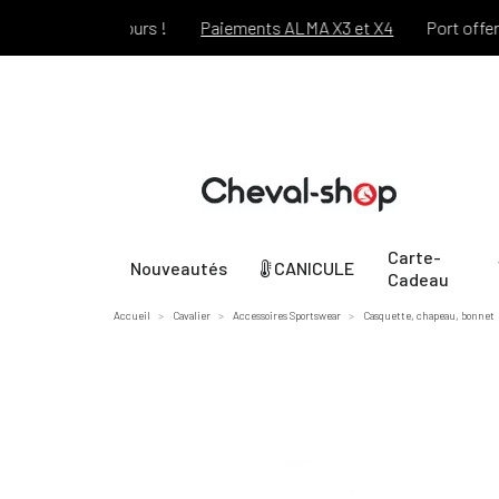
pendant 30 jours !
Paiements ALMA X3 et X4
Port offert dès
Carte-
Nouveautés
CANICULE
Cadeau
Accueil
Cavalier
Accessoires Sportswear
Casquette, chapeau, bonnet