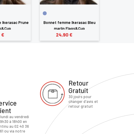
 Ikerasac Prune
Bonnet femme Ikerasac Bleu
Bonnet femm
gs&Cup
marlin Flags&Cup
Salsa
 €
24,90 €
24,9
Retour
Gratuit
30 jours pour
ervice
changer d'avis et
retour gratuit
lient
 lundi au vendredi
 9h30 à 18h00 en
ntinu au 02 40 36
61 ou via notre