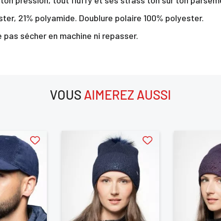
er, 21% polyamide. Doublure polaire 100% polyester.
 pas sécher en machine ni repasser.
×
VOUS
AIMEREZ AUSSI
us devez être connecté pour enregistrer des produits dans votre lis
aimerez aussi
envie
ANNULER
SE CONNECTER