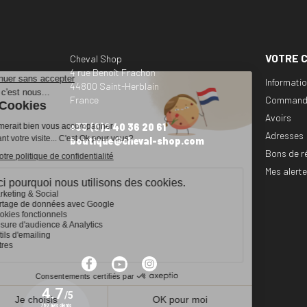
VOTRE 
Cheval Shop
4 rue Benoît Frachon
Informati
44800 Saint-Herblain
France
Command
Avoirs
+33 (0)2 40 36 20 61
Adresses
boutique@cheval-shop.com
Bons de r
Mes alert
Facebook
YouTube
Instagram