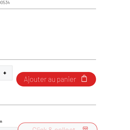
00534
Ajouter au panier

n
Click & collect