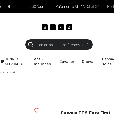
fert pendant 30 jours !
Paiements ALMA X3 et X4
Port offer
BONNES
Anti-
Pansa
Cavalier
Cheval
AFFAIRES
mouches
soins
(avec mousse)
Casque GPA Easy First 