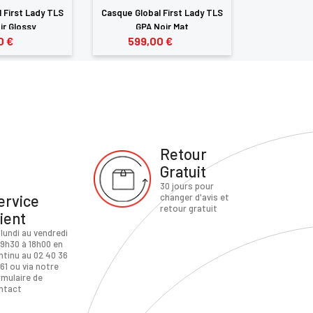
 First Lady TLS
Casque Global First Lady TLS
Casque Glob
ir Glossy
GPA Noir Mat
GPA N
0 €
599,00 €
599,
Retour
Gratuit
30 jours pour
ervice
changer d'avis et
retour gratuit
lient
 lundi au vendredi
 9h30 à 18h00 en
ntinu au 02 40 36
61 ou via notre
rmulaire de
ntact