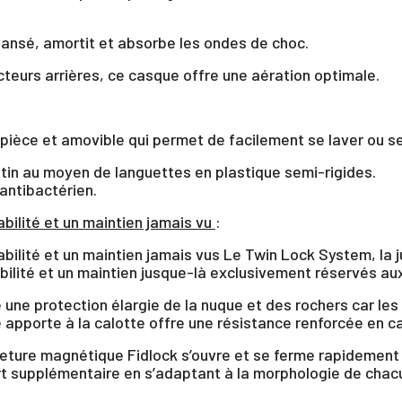
xpansé, amortit et absorbe les ondes de choc.
teurs arrières, ce casque offre une aération optimale.
pièce et amovible qui permet de facilement se laver ou se
alotin au moyen de languettes en plastique semi-rigides.
antibactérien.
abilité et un maintien jamais vu
:
abilité et un maintien jamais vus Le Twin Lock System, la j
abilité et un maintien jusque-là exclusivement réservés a
 une protection élargie de la nuque et des rochers car le
×
e apporte à la calotte offre une résistance renforcée en c
rmeture magnétique Fidlock s’ouvre et se ferme rapidement 
us devez être connecté pour enregistrer des produits dans votre lis
ort supplémentaire en s’adaptant à la morphologie de chacu
envie