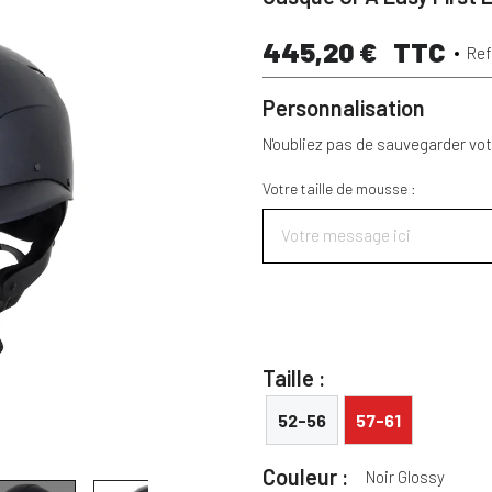
445,20 €
TTC
Re
Personnalisation
N'oubliez pas de sauvegarder vot
Votre taille de mousse :
Taille :
52-56
57-61
Couleur :
Noir Glossy