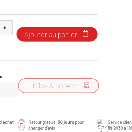
Ajouter au panier

n
Click & collect

d'achat
Retour gratuit,
30 jours
pour
Service clie
changer d’avis
de 9h30 à 18