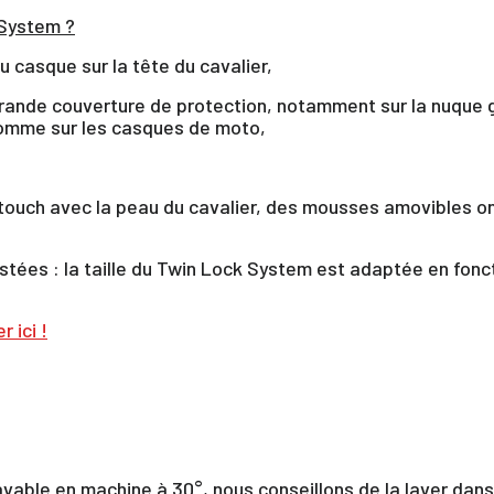
 System ?
u casque sur la tête du cavalier,
ANNULER
SE CONNECTER
rande couverture de protection, notamment sur la nuque g
comme sur les casques de moto,
 touch avec la peau du cavalier, des mousses amovibles on
stées : la taille du Twin Lock System est adaptée en fonct
 ici !
vable en machine à 30°, nous conseillons de la laver dans u