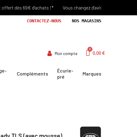
t dès 69€ d'achats !*
Vous changez d'avis? Retour Offert pendant
CONTACTEZ-NOUS
NOS MAGASINS
0,00 €
Mon compte
ge-
Écurie-
Compléments
Marques
pré
Lady TLS (avec mousse)