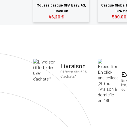
irst Lady TLS
Mousse casque GPA Easy, 4S,
Casque Global 
on...
Jock Up
GPA Mar
€
46,20 €
599,00
Livraison
Offerte dès 69€
E
d'achats*
En 
(2h
dom