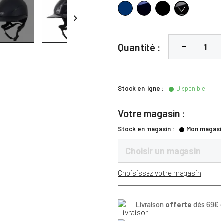
Navy
Navy Glossy
Noir
Noir Glossy

Quantité :
Stock en ligne :
Disponible
Votre magasin :
Stock en magasin :
Mon magasi
Choisir un magasin
Choisissez votre magasin
Livraison
offerte
dès 69€ 