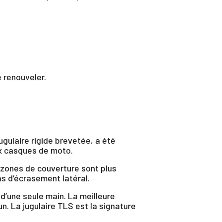
 renouveler.
ugulaire rigide brevetée, a été
ux casques de moto.
s zones de couverture sont plus
as d’écrasement latéral.
d’une seule main. La meilleure
te
n. La jugulaire TLS est la signature