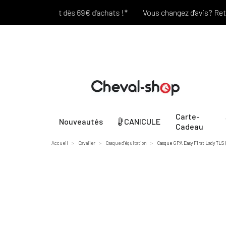
Port offert dès 69€ d'achats !*
Vous changez d'avis? Retour Of
Carte-
Nouveautés
CANICULE
Cadeau
Accueil
Cavalier
Casque d'équitation
Casque GPA Easy First Lady TLS 