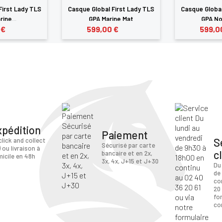
First Lady TLS
Casque Global First Lady TLS
Casque Global
ine...
GPA Marine Mat
GPA No
 €
599,00 €
599,0
xpédition
Paiement
S
click and collect
Sécurisé par carte
) ou livraison à
c
bancaire et en 2x,
icile en 48h
3x, 4x, J+15 et J+30
Du
de
co
20 
fo
co