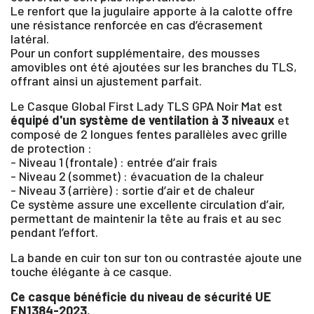
Le renfort que la jugulaire apporte à la calotte offre
Vous devez être connecté pour enregistrer des
une résistance renforcée en cas d’écrasement
produits dans votre liste d'envie
latéral.
Pour un confort supplémentaire, des mousses
amovibles ont été ajoutées sur les branches du TLS,
offrant ainsi un ajustement parfait.
SE
Le Casque Global First Lady TLS GPA Noir Mat est
ANNULER
CONNECTER
équipé d'un système de ventilation à 3 niveaux
et
composé de 2 longues fentes parallèles avec grille
de protection :
- Niveau 1 (frontale) : entrée d’air frais
- Niveau 2 (sommet) : évacuation de la chaleur
- Niveau 3 (arrière) : sortie d’air et de chaleur
Ce système assure une excellente circulation d’air,
permettant de maintenir la tête au frais et au sec
pendant l’effort.
La bande en cuir ton sur ton ou contrastée ajoute une
touche élégante à ce casque.
Ce casque bénéficie du niveau de sécurité UE
EN1384-2023.