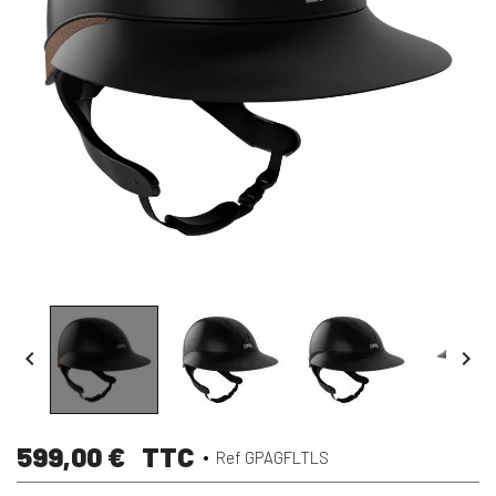


599,00 €
TTC
Ref GPAGFLTLS