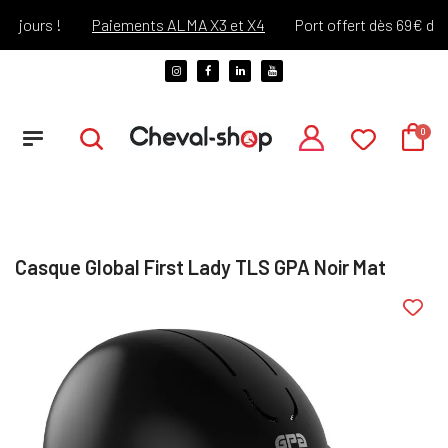
ours !
Paiements ALMA X3 et X4
Port offert dès 69€ d'achat
Casque Global First Lady TLS GPA Noir Mat