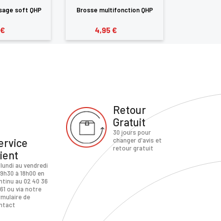
sage soft QHP
Brosse multifonction QHP
Bouchon
 €
4,95 €
7,9
Retour
Gratuit
30 jours pour
ervice
changer d'avis et
retour gratuit
lient
 lundi au vendredi
 9h30 à 18h00 en
ntinu au 02 40 36
61 ou via notre
rmulaire de
ntact