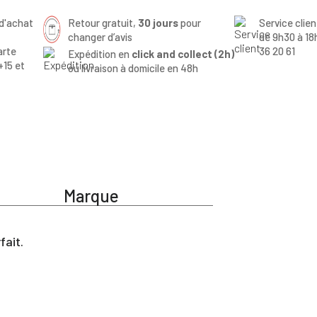
d'achat
Retour gratuit,
30 jours
pour
Service clie
changer d’avis
de 9h30 à 18
arte
36 20 61
Expédition en
click and collect (2h)
+15 et
ou livraison à domicile en 48h
Marque
fait.