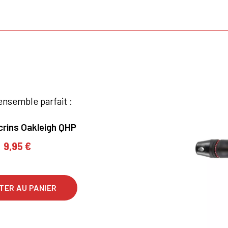
ensemble parfait :
crins Oakleigh QHP
9,95 €
×
TER AU PANIER
us devez être connecté pour enregistrer des produits dans votre lis
envie