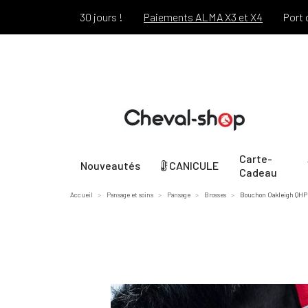
rt pendant 30 jours !
Paiements ALMA X3 et X4
Port offert 
Carte-
Nouveautés
CANICULE
Cadeau
Accueil
Pansage et soins
Pansage
Brosses
Bouchon Oakleigh QHP