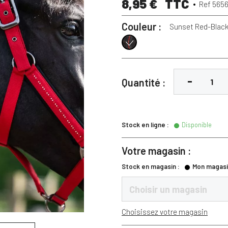
8,95 €
TTC
Ref 565
Couleur :
Sunset Red-Blac
Sunset Red-Black
Quantité :
Stock en ligne :
Disponible
Votre magasin :
Stock en magasin :
Mon magasi
Choisir un magasin
Choisissez votre magasin