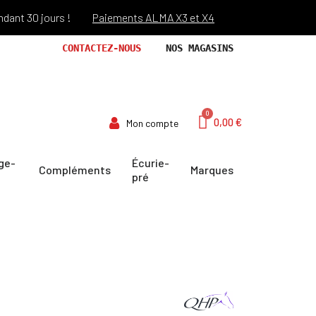
0 jours !
Paiements ALMA X3 et X4
Port offert dès 69€ d'a
CONTACTEZ-NOUS
NOS MAGASINS
0,00 €
Mon compte
ge-
Écurie-
Compléments
Marques
pré