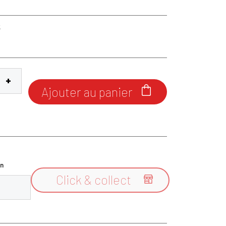
6
k
Ajouter au panier

n
Click & collect
