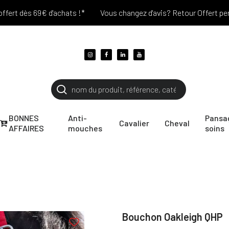
dès 69€ d'achats !*
Vous changez d'avis? Retour Offert pendant 3
BONNES
Anti-
Pansa
Cavalier
Cheval
AFFAIRES
mouches
soins
Bouchon Oakleigh QHP