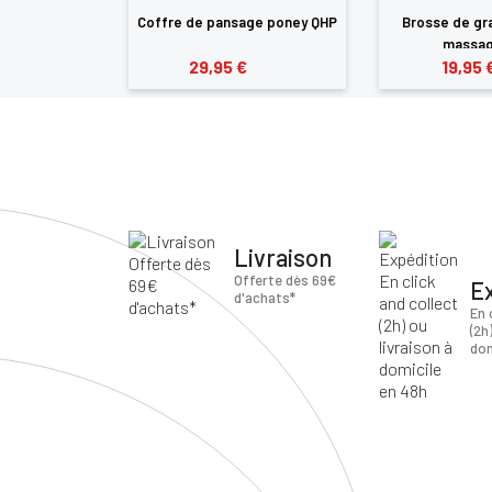
age Royal QHP
Coffre de pansage poney QHP
Brosse de gr
massag
29,95 €
19,95 
Livraison
Offerte dès 69€
E
d'achats*
En 
(2h
dom