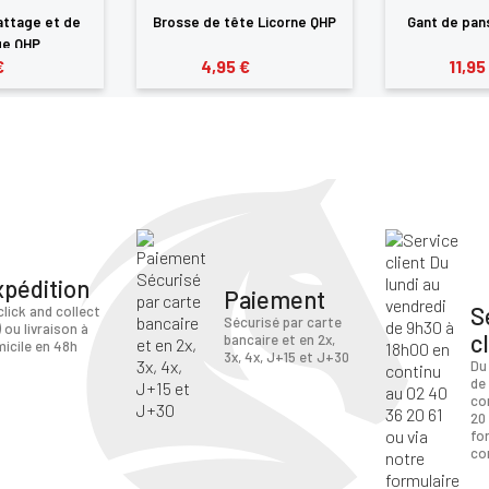
attage et de
Brosse de tête Licorne QHP
Gant de pan
e QHP
€
4,95 €
11,95
xpédition
Paiement
S
click and collect
Sécurisé par carte
) ou livraison à
c
bancaire et en 2x,
icile en 48h
3x, 4x, J+15 et J+30
Du
de
co
20 
fo
co