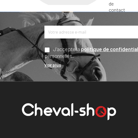
*
J’accepte la
politique de confidential
personnelles.
Voir plus