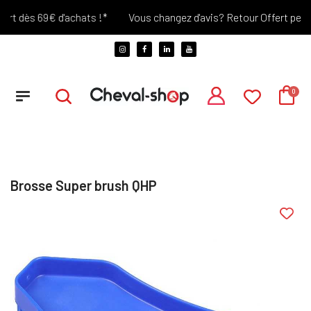
rt dès 69€ d'achats !*
Vous changez d'avis? Retour Offert pendant
Brosse Super brush QHP