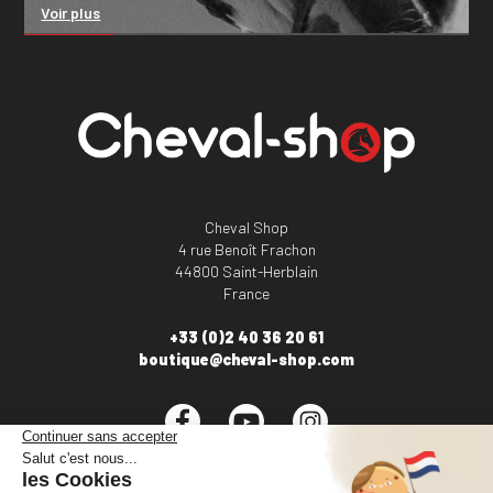
Voir plus
Cheval Shop
4 rue Benoît Frachon
44800 Saint-Herblain
France
+33 (0)2 40 36 20 61
boutique@cheval-shop.com
Facebook
YouTube
Instagram
VOTRE COMPTE
