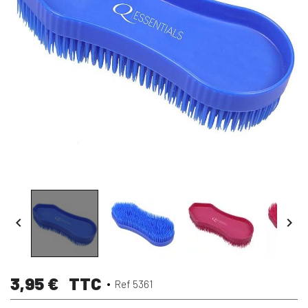


3,95 €
TTC
Ref 5361