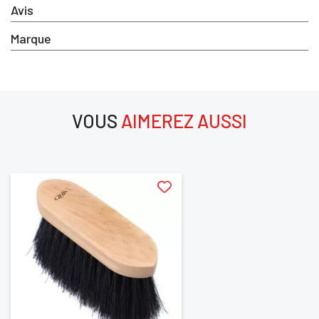
×
Avis
Marque
Vous devez être connecté pour enregistrer des
produits dans votre liste d'envie
VOUS
AIMEREZ AUSSI
SE
ANNULER
CONNECTER
aimerez aussi