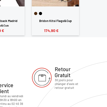
l back Madrid
Bridon Kitsi Flags&Cup
Tétière Fl
gs&Cup
0 €
174,90 €
52,9
Retour
Gratuit
30 jours pour
ervice
changer d'avis et
retour gratuit
lient
 lundi au vendredi
 9h30 à 18h00 en
ntinu au 02 40 36