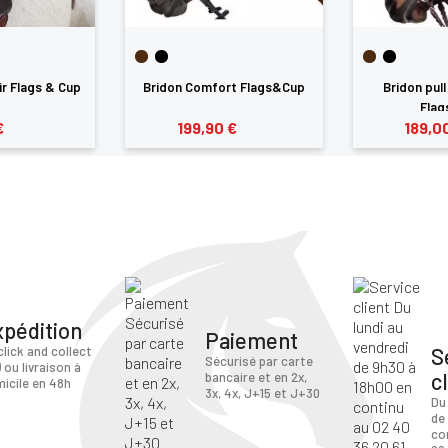
ir Flags & Cup
Bridon Comfort Flags&Cup
Bridon pul
Fla
€
199,90 €
189,0
xpédition
Paiement
S
click and collect
Sécurisé par carte
) ou livraison à
c
bancaire et en 2x,
icile en 48h
3x, 4x, J+15 et J+30
Du
de
co