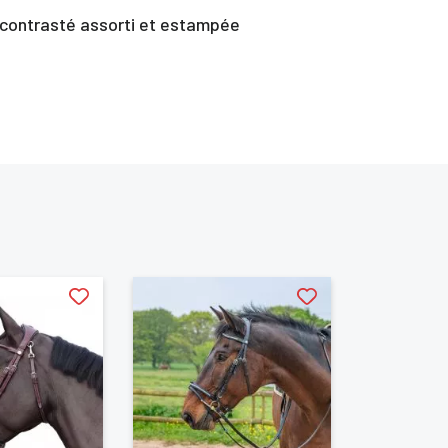
r contrasté assorti et estampée
te