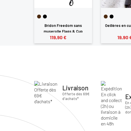
on Flags&Cup
Bridon Freedom sans
Oeillères en cu
muserolle Flags & Cup
€
119,90 €
19,90 
Livraison
Offerte dès 69€
E
d'achats*
En 
(2h
dom