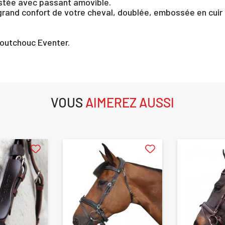
stée avec passant amovible.
 grand confort de votre cheval, doublée, embossée en cui
aoutchouc Eventer.
×
VOUS
AIMEREZ AUSSI
us devez être connecté pour enregistrer des produits dans votre lis
aimerez aussi
envie
ANNULER
SE CONNECTER