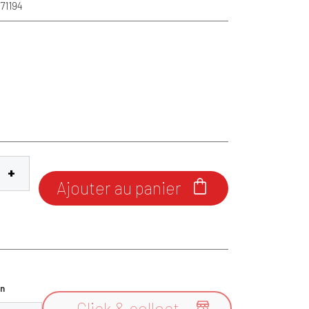
171194
Ajouter au panier

n
Click & collect