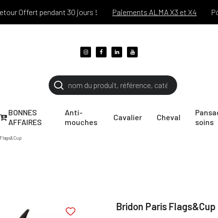
Offert pendant 30 jours !
Paiements ALMA X3 et X4
Port of
BONNES
Anti-
Pansa
Cavalier
Cheval
AFFAIRES
mouches
soins
 Flags&Cup
Bridon Paris Flags&Cup