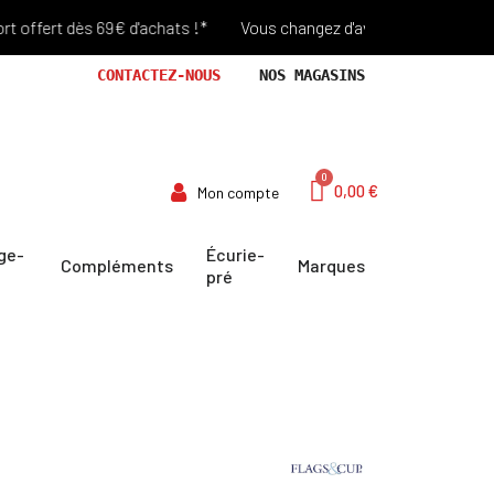
fert dès 69€ d'achats !*
Vous changez d'avis? Retour Offert pend
CONTACTEZ-NOUS
NOS MAGASINS
0,00 €
Mon compte
ge-
Écurie-
Compléments
Marques
pré