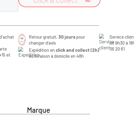

d'achat
Retour gratuit,
30 jours
pour
Service clie
changer d’avis
de 9h30 à 18
arte
36 20 61
Expédition en
click and collect (2h)
+15 et
ou livraison à domicile en 48h
Marque