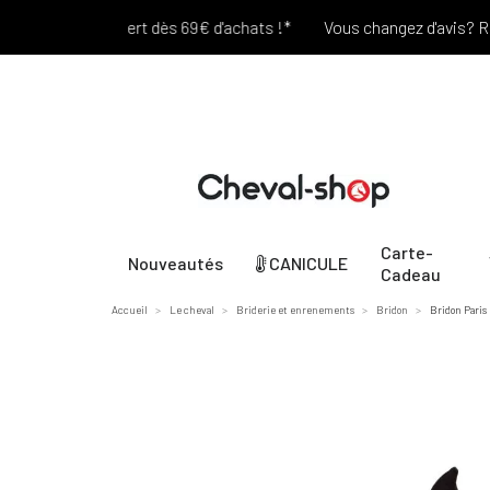
Port offert dès 69€ d'achats !*
Vous changez d'avis? Retour 
Carte-
Nouveautés
CANICULE
Cadeau
Accueil
Le cheval
Briderie et enrenements
Bridon
Bridon Paris