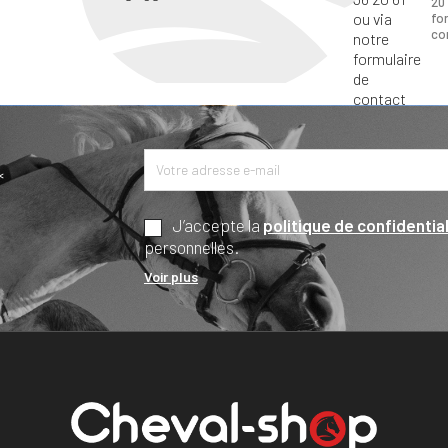
20 
fo
co
*
J’accepte la
politique de confidential
personnelles.
Voir plus