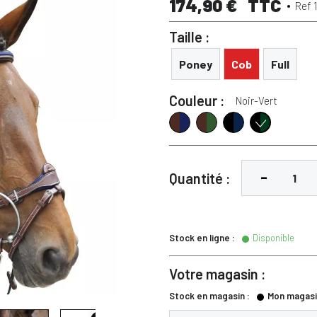
174,90 €
TTC
Ref 
Taille :
Poney
Cob
Full
Couleur :
Noir-Vert
Marron-Marine
Marron-Vert
Noir-Marine
Noir-Vert
Quantité :
Stock en ligne :
Disponible
Votre magasin :
Stock en magasin :
Mon magasi