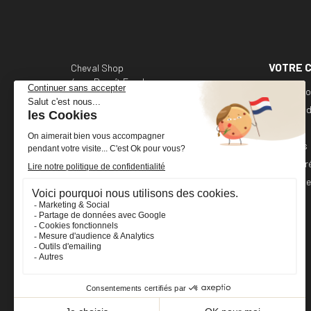
VOTRE 
Cheval Shop
4 rue Benoît Frachon
Informati
44800 Saint-Herblain
France
Command
Avoirs
+33 (0)2 40 36 20 61
Adresses
boutique@cheval-shop.com
Bons de r
Mes alert
Facebook
YouTube
Instagram