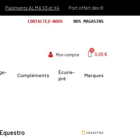
iements ALMA X3 et X4
Port offert dès 69€ d'achats !*
Vous
CONTACTEZ-NOUS
NOS MAGASINS
0,00 €
Mon compte
ge-
Écurie-
Compléments
Marques
pré
 Equestro