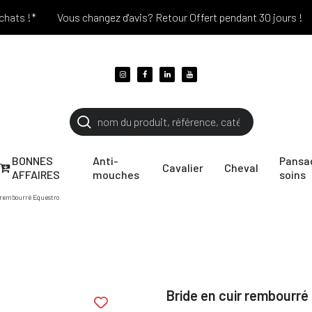
 !*
Vous changez d'avis? Retour Offert pendant 30 jours !
Pa
BONNES
Anti-
Pansa
Cavalier
Cheval
AFFAIRES
mouches
soins
 rembourré Equestro
Bride en cuir rembourré