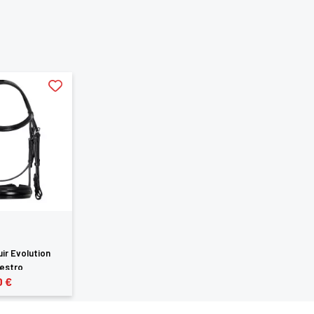
uir Evolution
estro
0 €