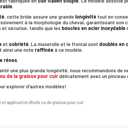
est fabriquée en
cuir italien souple
. Ce modèle associe pra
rable
.
té
, cette bride assure une grande
longévité
tout en conser
essivement à la morphologie du cheval, garantissant son 
et sécurisé, tandis que les
boucles en acier inoxydable
r
e
et
sobriété
. La muserolle et le frontal sont
doublés en c
nt ainsi une note
raffinée
à ce modèle.
e rênes
.
arantir une plus grande longévité, nous recommandons de ne
 ou de la graisse pour cuir
délicatement avec un pinceau 
ur explorer d'autres modèles!
×
et application d'huile ou de graisse pour cuir
us devez être connecté pour enregistrer des produits dans votre lis
envie