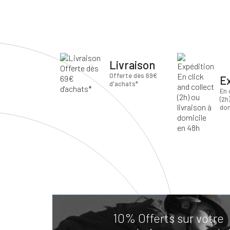
Livraison
Offerte dès 69€
E
d'achats*
En 
(2h
dom
10% Offerts sur votre