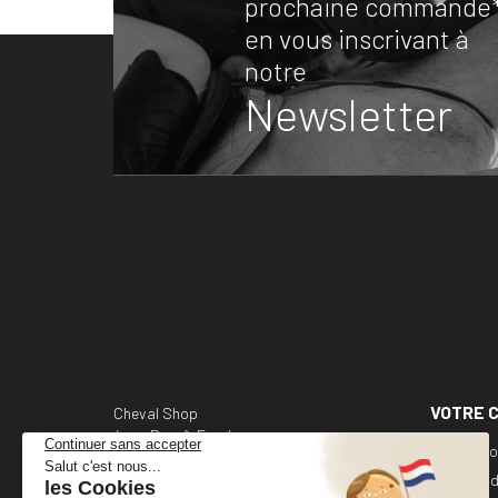
prochaine commande
en vous inscrivant à
notre
Newsletter
VOTRE 
Cheval Shop
4 rue Benoît Frachon
Informati
44800 Saint-Herblain
France
Command