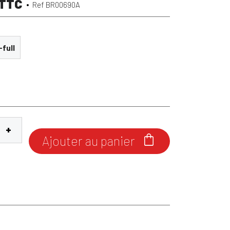
TTC
Ref BR00690A
-full
Ajouter au panier
