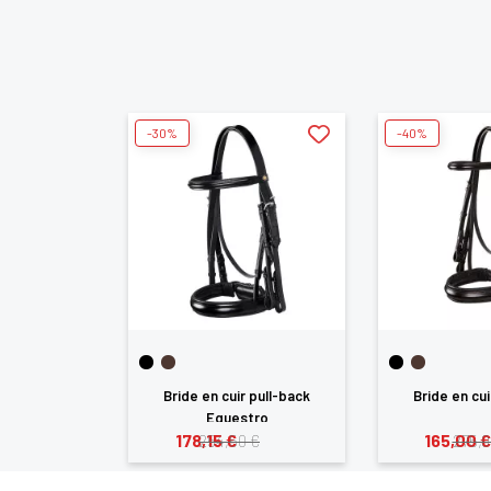
-30%
-40%
Bride en cuir pull-back
Bride en cu
Equestro
178,15 €
165,00 €
254,50 €
275,0