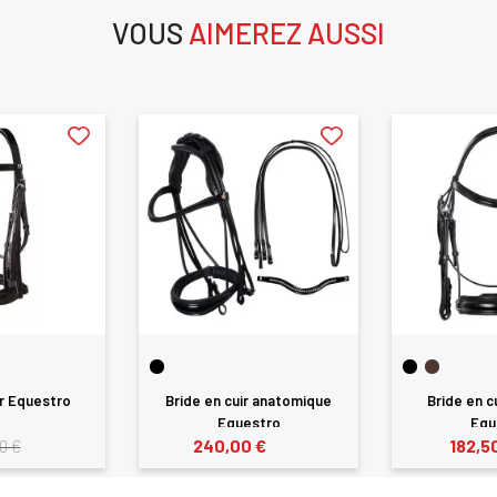
VOUS
AIMEREZ AUSSI
ANNULER
SE CONNECTER
aimerez aussi
ir Equestro
Bride en cuir anatomique
Bride en c
Equestro
Equ
240,00 €
182,5
0 €