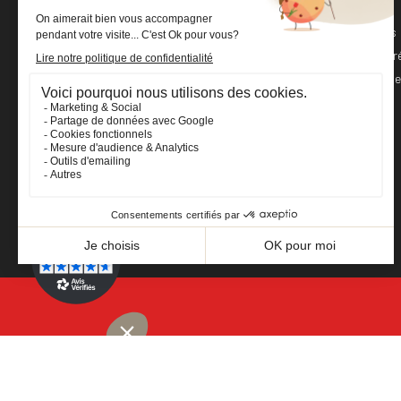
Avoirs
+33 (0)2 40 36 20 61
Adresses
boutique@cheval-shop.com
Bons de r
Mes alert
Facebook
YouTube
Instagram