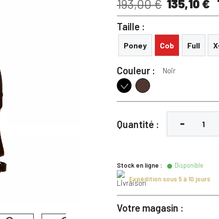
135,10 €
193,00 €
Taille :
Poney
Cob
Full
X
Couleur :
Noir
Marron foncé
Noir
Quantité :
Stock en ligne :
Disponible
Expédition sous 5 à 10 jours
Votre magasin :