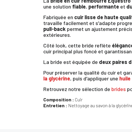
La
bride en cuir
rembourré
Equestro
une solution
fiable
,
performante
et
du
Fabriquée en
cuir lisse de haute quali
travaille facilement et s'adapte progr
pull-back
permet un ajustement précis 
extérieures.
Côté look, cette bride reflète
éléganc
cuir principal plus foncé et garantissa
La bride est équipée de
deux paires d
Pour préserver la qualité du cuir et g
la glycérine
, puis d'appliquer une
huile
Retrouvez notre sélection de
brides
po
Composition :
Cuir
Entretien :
Nettoyage au savon à la glycérine 
Vo
d'