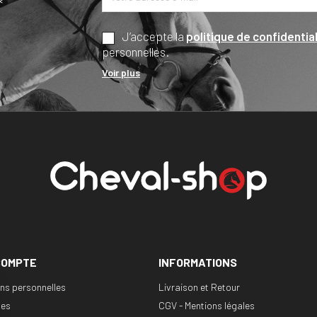
*
J’accepte la
politique de confidential
personnelles.
Voir plus
COMPTE
INFORMATIONS
ons personnelles
Livraison et Retour
es
CGV - Mentions légales