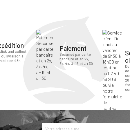
xpédition
Paiement
S
click and collect
Sécurisé par carte
) ou livraison à
c
bancaire et en 2x,
icile en 48h
3x, 4x, J+15 et J+30
Du
de
co
20 
fo
co