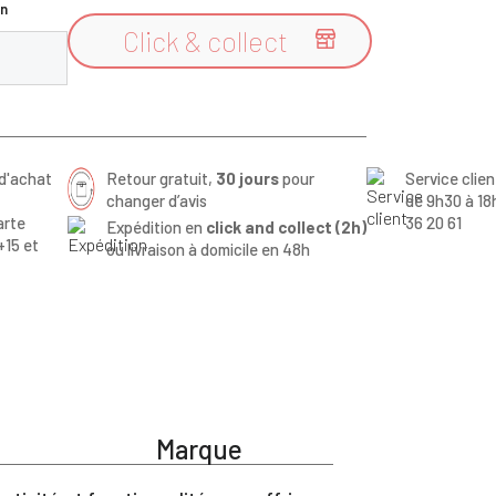
n
Click & collect

d'achat
Retour gratuit,
30 jours
pour
Service clie
changer d’avis
de 9h30 à 18
arte
36 20 61
Expédition en
click and collect (2h)
+15 et
ou livraison à domicile en 48h
Marque