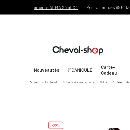
urs !
Paiements ALMA X3 et X4
Port offert dès 69€ d'achats
Carte-
Nouveautés
CANICULE
Cadeau
Accueil
Le cheval
Briderie et enrenements
Bride
Bride en cuir
-30%