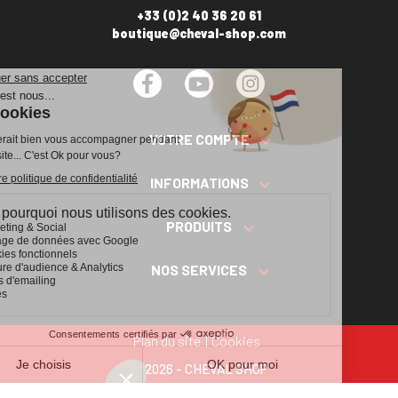
+33 (0)2 40 36 20 61
boutique@cheval-shop.com
Facebook
YouTube
Instagram
VOTRE COMPTE

INFORMATIONS

PRODUITS

NOS SERVICES

Plan du site
Cookies
© 2026 - CHEVAL SHOP