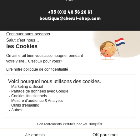
+33 (0)2 40 36 20 61
boutique@cheval-shop.com
Facebook
YouTube
Instagram
VOTRE COMPTE

INFORMATIONS

PRODUITS

NOS SERVICES

Plan du site
Cookies
© 2026 - CHEVAL SHOP