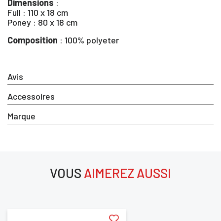
Dimensions
:
Full : 110 x 18 cm
Poney : 80 x 18 cm
Composition
: 100% polyeter
×
Avis
Vous devez être connecté pour enregistrer des
produits dans votre liste d'envie
Accessoires
Marque
SE
ANNULER
CONNECTER
VOUS
AIMEREZ AUSSI
aimerez aussi