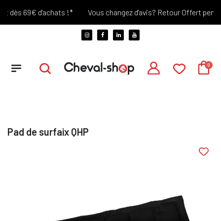
 dès 69€ d'achats !*
Vous changez d'avis? Retour Offert pendant 
Pad de surfaix QHP