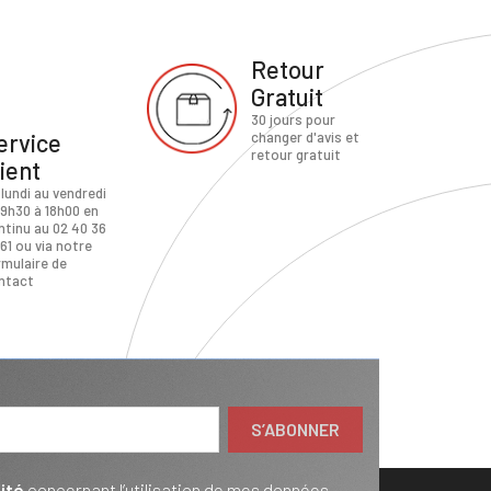
Retour
Gratuit
30 jours pour
ervice
changer d'avis et
retour gratuit
lient
 lundi au vendredi
 9h30 à 18h00 en
ntinu au 02 40 36
61 ou via notre
rmulaire de
ntact
ité
concernant l’utilisation de mes données