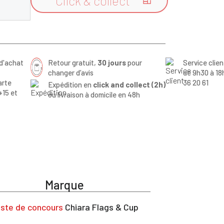
Click & collect

d'achat
Retour gratuit,
30 jours
pour
Service clie
changer d’avis
de 9h30 à 18
arte
36 20 61
Expédition en
click and collect (2h)
+15 et
ou livraison à domicile en 48h
Marque
ste de concours
Chiara Flags & Cup