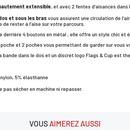
 hautement extensible
, et avec 2 fentes d’aisances dans 
os et sous les bras
vous assurent une circulation de l’ai
de rester à l’aise sur votre parcours.
 derrière 4 boutons en métal , elle offre un style chic et 
e poche et 2 poches vous permettant de garder sur vous v
a bande dans le dos et un discret logo Flags & Cup est ther
 nylon, 5% élasthanne
×
e pas sécher en machine ni repasser.
us devez être connecté pour enregistrer des produits dans votre lis
envie
VOUS
AIMEREZ AUSSI