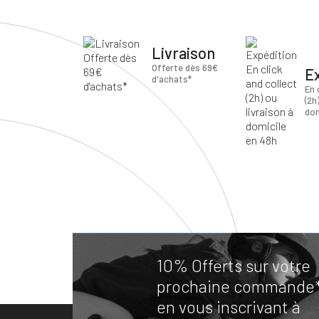
Livraison
Offerte dès 69€
E
d'achats*
En 
(2h
dom
10% Offerts sur votre
prochaine commande
en vous inscrivant à