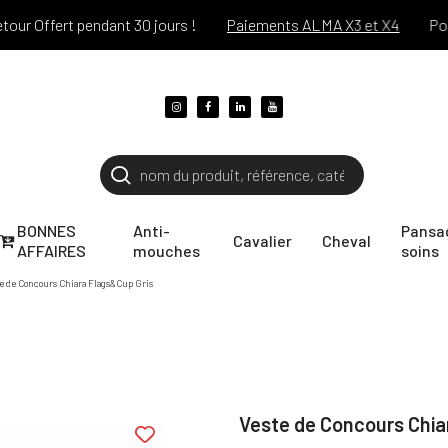
Offert pendant 30 jours !
Paiements ALMA X3 et X4
Port off
BONNES
Anti-
Pansa
Cavalier
Cheval
AFFAIRES
mouches
soins
e de Concours Chiara Flags&Cup Gris
Veste de Concours Chia