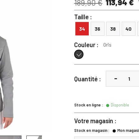
113,94 €
189,90 €
Taille :
34
36
38
40
Couleur :
Gris
Gris
Quantité :
Stock en ligne :
Disponible
Votre magasin :
Stock en magasin :
Mon magasi