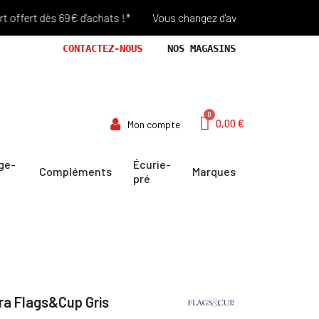
ert dès 69€ d'achats !*
Vous changez d'avis? Retour Offert penda
CONTACTEZ-NOUS
NOS MAGASINS
0,00 €
Mon compte
ge-
Écurie-
Compléments
Marques
pré
ra Flags&Cup Gris