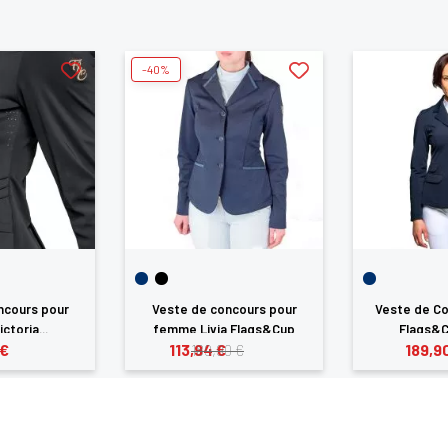
ANNULER
SE CONNECTER
aimerez aussi
-40%
ncours pour
Veste de concours pour
Veste de Co
toria...
femme Livia Flags&Cup
Flags&C
 €
113,94 €
189,9
189,90 €