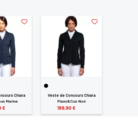
-40%
ncours Chiara
Veste de Concours Chiara
Veste de C
up Marine
Flags&Cup Noir
Flags&
0 €
189,90 €
113,94
189