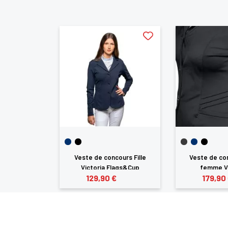
ours Chiara
Veste de concours Fille
Veste de co
Vert...
Victoria Flags&Cup
femme Vic
129,90 €
179,90
 €