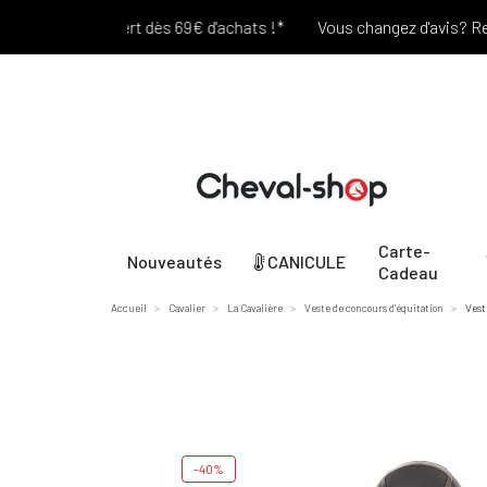
Port offert dès 69€ d'achats !*
Vous changez d'avis? Retour 
Carte-
Nouveautés
CANICULE
Cadeau
Accueil
Cavalier
La Cavalière
Veste de concours d'équitation
Vest
-40%