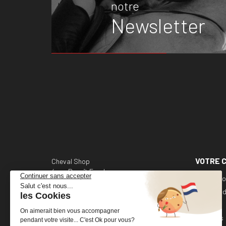
notre
Newsletter
VOTRE 
Cheval Shop
4 rue Benoît Frachon
Informati
44800 Saint-Herblain
France
Command
Avoirs
+33 (0)2 40 36 20 61
Adresses
boutique@cheval-shop.com