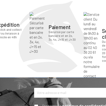
xpédition
Paiement
S
click and collect
Sécurisé par carte
) ou livraison à
c
bancaire et en 2x,
icile en 48h
3x, 4x, J+15 et J+30
Du
de
co
20 
fo
co
*
J’accepte la
politique de confidential