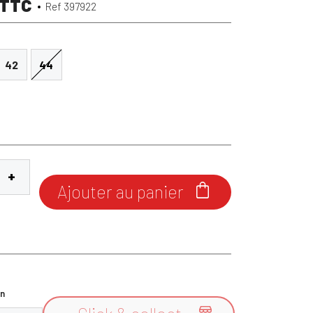
TTC
Ref 397922
42
44
Ajouter au panier

n