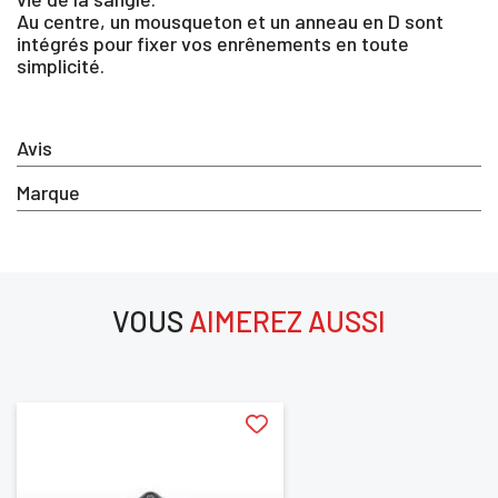
Au centre, un mousqueton et un anneau en D sont
intégrés pour fixer vos enrênements en toute
simplicité.
×
Vous devez être connecté pour enregistrer des
Avis
produits dans votre liste d'envie
Marque
SE
ANNULER
CONNECTER
VOUS
AIMEREZ AUSSI
aimerez aussi