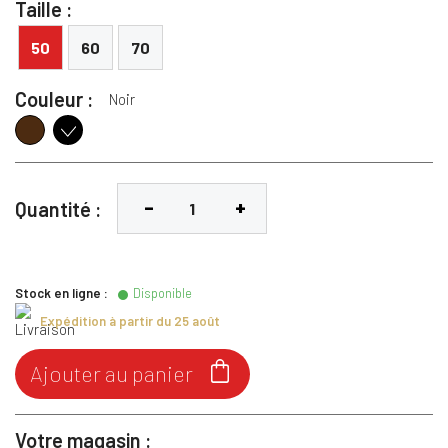
Taille :
50
60
70
Couleur :
Noir
Marron
Noir
Quantité :
Stock en ligne :
Disponible
Expédition à partir du 25 août

Ajouter au panier
Votre magasin :