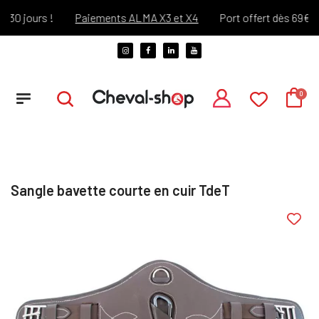
0 jours !
Paiements ALMA X3 et X4
Port offert dès 69€ d'ac
Sangle bavette courte en cuir TdeT