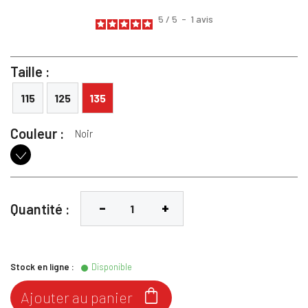
5
/
5
-
1
avis
Taille :
115
125
135
Couleur :
Noir
Noir
Quantité :
Stock en ligne :
Disponible

Ajouter au panier