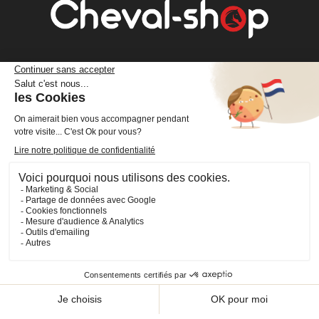
Cheval Shop
4 rue Benoît Frachon
44800 Saint-Herblain
France
+33 (0)2 40 36 20 61
boutique@cheval-shop.com
Facebook
YouTube
Instagram
VOTRE COMPTE

INFORMATIONS

PRODUITS
