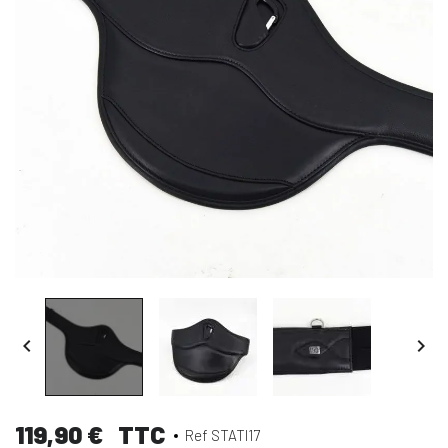


119,90 €
TTC
Ref STATI17