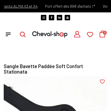
ments ALMA X3 et X4
Port offert dès 69€ d'achats !*
Vous ch
Sangle Bavette Paddée Soft Confort
Stationata