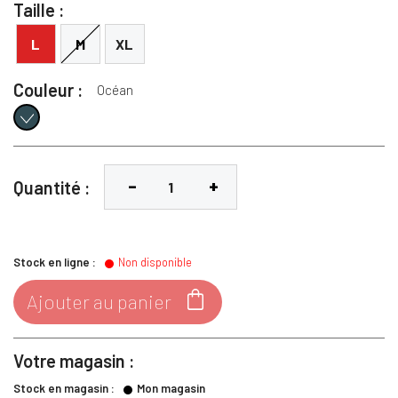
Taille :
L
M
XL
Couleur :
Océan
Océan
Quantité :
Stock en ligne :
Non disponible

Ajouter au panier
Votre magasin :
Stock en magasin :
Mon magasin