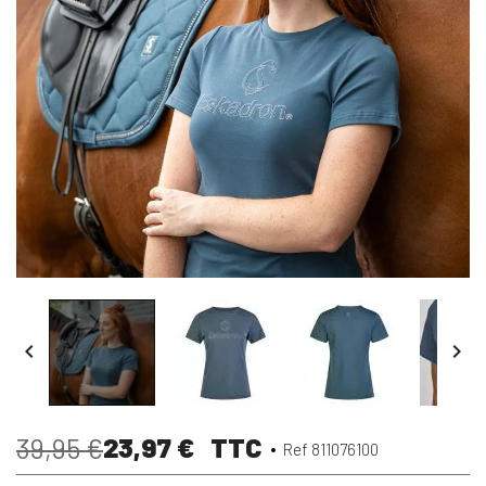


23,97 €
TTC
39,95 €
Ref 811076100