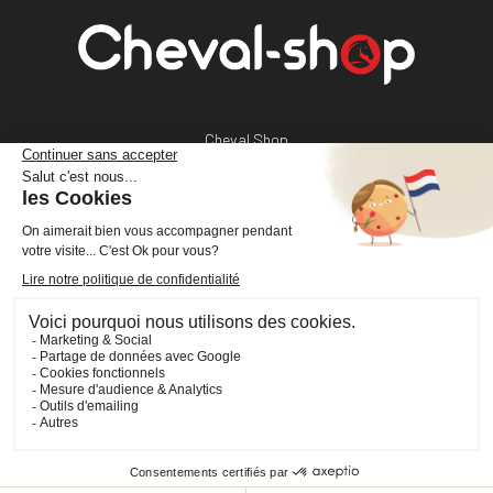
Cheval Shop
4 rue Benoît Frachon
44800 Saint-Herblain
France
+33 (0)2 40 36 20 61
boutique@cheval-shop.com
Facebook
YouTube
Instagram
VOTRE COMPTE

INFORMATIONS
