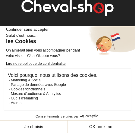
Cheval Shop
4 rue Benoît Frachon
44800 Saint-Herblain
France
+33 (0)2 40 36 20 61
boutique@cheval-shop.com
Facebook
YouTube
Instagram
VOTRE COMPTE

INFORMATIONS

PRODUITS
