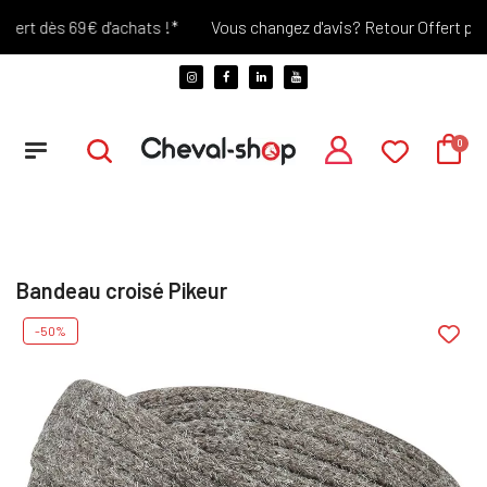
ert dès 69€ d'achats !*
Vous changez d'avis? Retour Offert penda
Bandeau croisé Pikeur
-50%