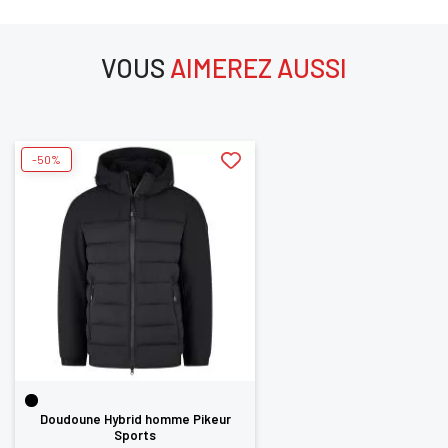
SE
ANNULER
CONNECTER
VOUS
AIMEREZ AUSSI
aimerez aussi
-50%
Doudoune Hybrid homme Pikeur
Sports