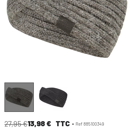
13,98 €
TTC
27,95 €
Ref 885100349