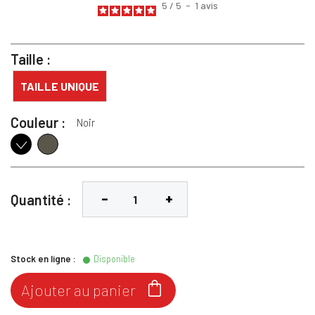
5
/
5
-
1
avis
Taille :
TAILLE UNIQUE
Couleur :
Noir
Deep Khaki
Noir
Quantité :
Stock en ligne :
Disponible

Ajouter au panier