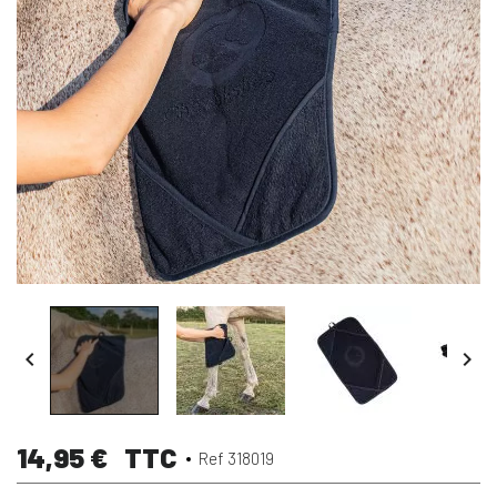


14,95 €
TTC
Ref 318019