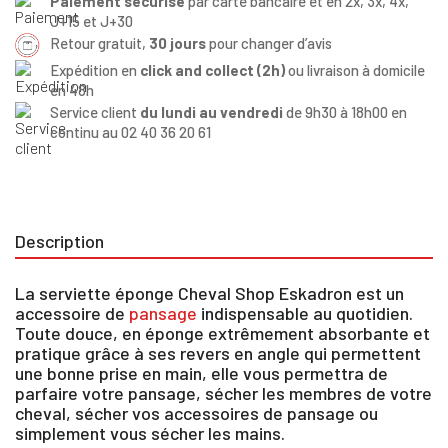
Paiement sécurisé
par carte bancaire et en 2x, 3x, 4x,
J+15 et J+30
Retour gratuit,
30 jours
pour changer d’avis
Expédition en
click and collect (2h)
ou livraison à domicile
en 48h
Service client
du lundi au vendredi
de 9h30 à 18h00 en
continu au 02 40 36 20 61
Description
La serviette éponge Cheval Shop Eskadron est un
×
accessoire de
pansage
indispensable au quotidien.
Toute douce, en éponge extrêmement absorbante et
pratique grâce à ses revers en angle qui permettent
Vous devez être connecté pour enregistrer des
une bonne prise en main, elle vous permettra de
produits dans votre liste d'envie
parfaire votre pansage, sécher les membres de votre
cheval, sécher vos accessoires de pansage ou
simplement vous sécher les mains.