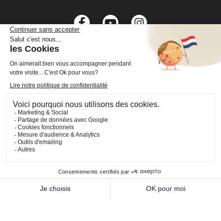
Facebook
YouTube
Instagram
VOTRE COMPTE

INFORMATIONS

PRODUITS

NOS SERVICES

Plan du site
Cookies
© 2026 - CHEVAL SHOP