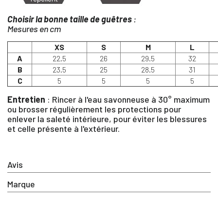
Choisir la bonne taille de guêtres
:
Mesures en cm
XS
S
M
L
A
22.5
26
29.5
32
B
23.5
25
28.5
31
C
5
5
5
5
Entretien
: Rincer à l'eau savonneuse à 30° maximum
ou brosser régulièrement les protections pour
enlever la saleté intérieure, pour éviter les blessures
×
et celle présente à l'extérieur.
Vous devez être connecté pour enregistrer des produits dan
votre liste d'envie
Avis
Marque
SE
ANNULER