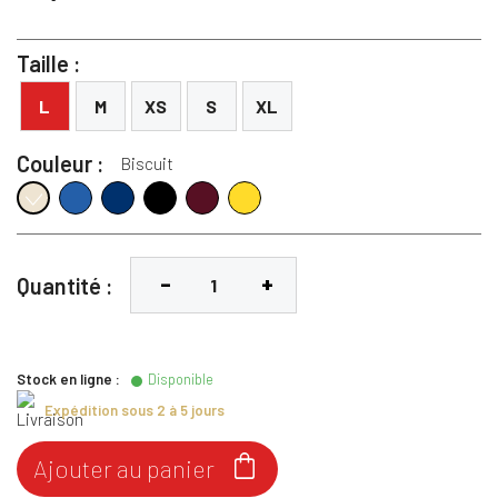
Taille :
L
M
XS
S
XL
Couleur :
Biscuit
Cobalte
Marine
Noir
Ruby
Citrus
Biscuit
Quantité :
Stock en ligne :
Disponible
Expédition sous 2 à 5 jours

Ajouter au panier