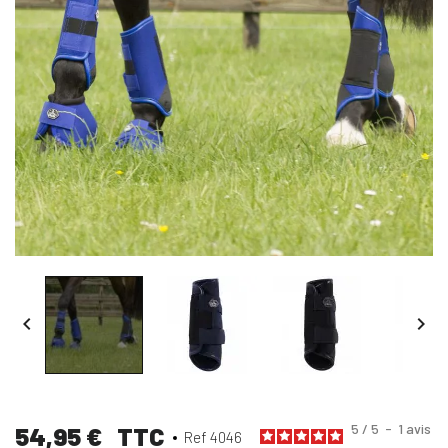


5
/
5
-
1
avis
54,95 €
TTC
Ref 4046