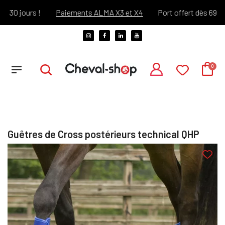
0 jours !
Paiements ALMA X3 et X4
Port offert dès 69€ d'a
Guêtres de Cross postérieurs technical QHP