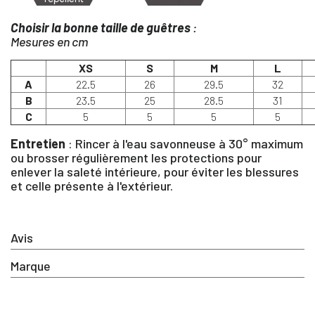
Choisir la bonne taille de guêtres
:
Mesures en cm
XS
S
M
L
A
22.5
26
29.5
32
B
23.5
25
28.5
31
C
5
5
5
5
Entretien
: Rincer à l'eau savonneuse à 30° maximum
ou brosser régulièrement les protections pour
enlever la saleté intérieure, pour éviter les blessures
×
et celle présente à l'extérieur.
Vous devez être connecté pour enregistrer des produits dan
votre liste d'envie
Avis
Marque
SE
ANNULER