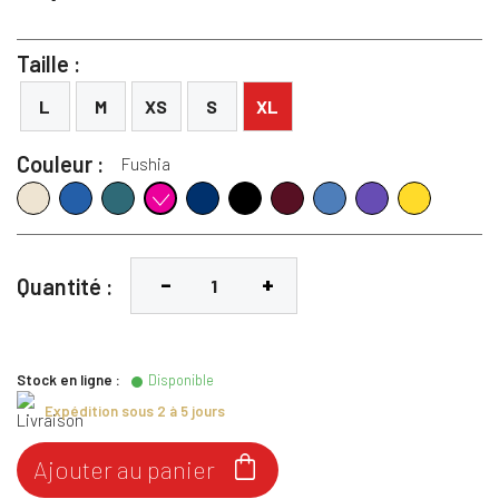
Taille :
L
M
XS
S
XL
Couleur :
Fushia
Biscuit
Cobalte
Deep Lake
Marine
Noir
Ruby
Steel Blue
Violet
Citrus
Fushia
Quantité :
Stock en ligne :
Disponible
Expédition sous 2 à 5 jours

Ajouter au panier