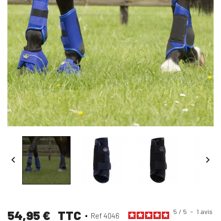


5
/
5
-
1
avis
54,95 €
TTC
Ref 4046