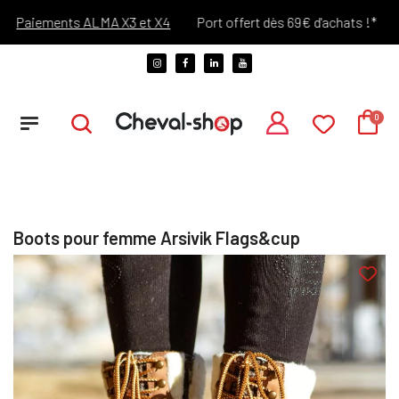
Paiements ALMA X3 et X4
Port offert dès 69€ d'achats !*
V
Boots pour femme Arsivik Flags&cup