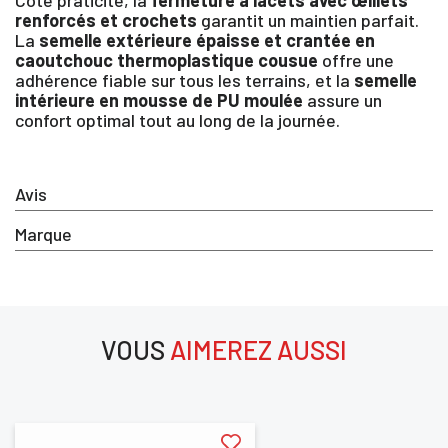
×
renforcés et crochets
garantit un maintien parfait.
La
semelle extérieure épaisse et crantée en
caoutchouc thermoplastique cousue
offre une
Vous devez être connecté pour enregistrer des
adhérence fiable sur tous les terrains, et la
semelle
produits dans votre liste d'envie
intérieure en mousse de PU moulée
assure un
confort optimal tout au long de la journée.
SE
ANNULER
Avis
CONNECTER
Marque
VOUS
AIMEREZ AUSSI
aimerez aussi