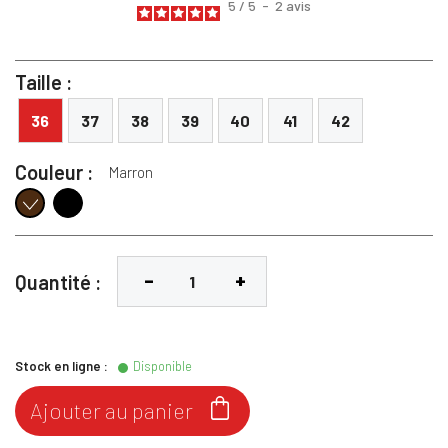
5
/
5
-
2
avis
Taille :
36
37
38
39
40
41
42
Couleur :
Marron
Noir
Marron
Quantité :
Stock en ligne :
Disponible

Ajouter au panier