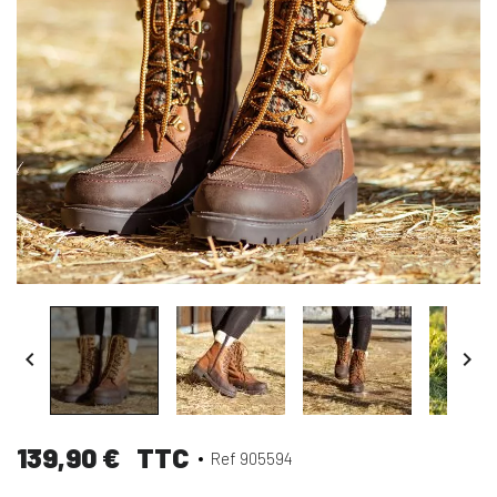


139,90 €
TTC
Ref 905594