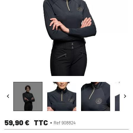


59,90 €
TTC
Ref 908824