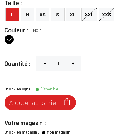
Taille :
L
M
XS
S
XL
XXL
XXS
Couleur :
Noir
Noir
Quantité :
Stock en ligne :
Disponible

Ajouter au panier
Votre magasin :
Stock en magasin :
Mon magasin