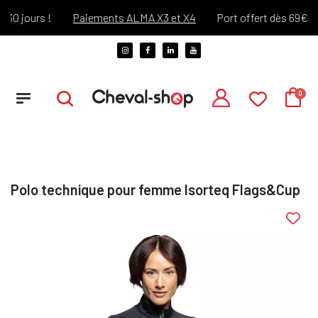
0 jours !
Paiements ALMA X3 et X4
Port offert dès 69€ d'ac
Polo technique pour femme Isorteq Flags&Cup