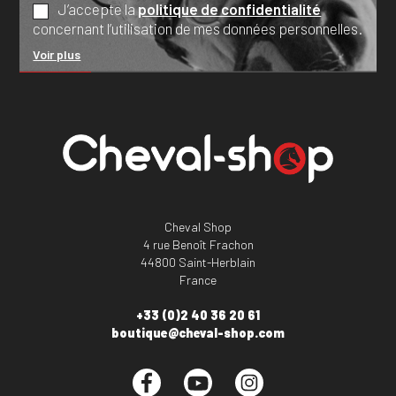
J’accepte la
politique de confidentialité
concernant l’utilisation de mes données personnelles.
Voir plus
Cheval Shop
4 rue Benoît Frachon
44800 Saint-Herblain
France
+33 (0)2 40 36 20 61
boutique@cheval-shop.com
Facebook
YouTube
Instagram