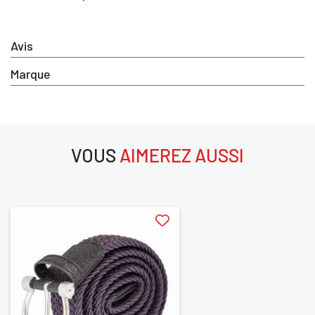
Vous devez être connecté pour enregistrer des
produits dans votre liste d'envie
Avis
Marque
SE
ANNULER
CONNECTER
VOUS
AIMEREZ AUSSI
aimerez aussi