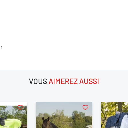
us devez être connecté pour enregistrer des produits dans votre lis
envie
ANNULER
SE CONNECTER
r
VOUS
AIMEREZ AUSSI
aimerez aussi