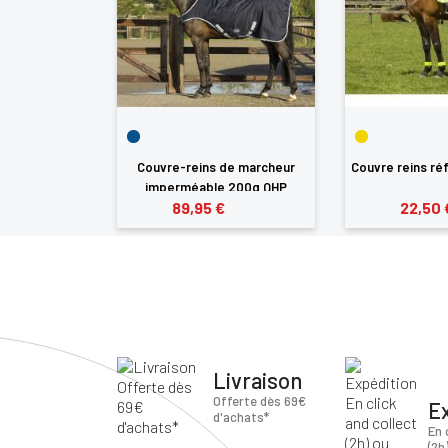
Couvre-reins de marcheur
Couvre reins ré
imperméable 200g QHP
89,95 €
22,50 
Livraison
Offerte dès 69€
E
d'achats*
En 
(2h