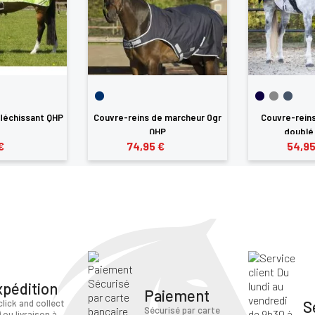
fléchissant QHP
Couvre-reins de marcheur 0gr
Couvre-rein
QHP
doublé 
€
74,95 €
54,95
xpédition
Paiement
S
click and collect
Sécurisé par carte
) ou livraison à