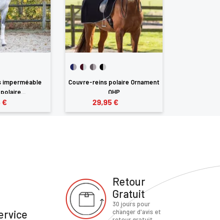
s imperméable
Couvre-reins polaire Ornament
polaire...
QHP
 €
29,95 €
Retour
Gratuit
30 jours pour
ervice
changer d'avis et
retour gratuit