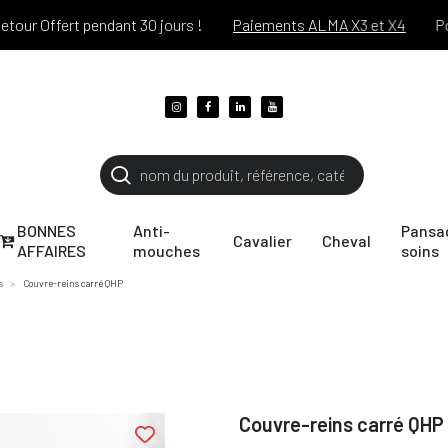
Offert pendant 30 jours !
Paiements ALMA X3 et X4
Port off
BONNES
Anti-
Pansa
Cavalier
Cheval
AFFAIRES
mouches
soins
s
Couvre-reins carré QHP
Couvre-reins carré QHP