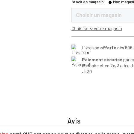
Stock en magasin :
Mon magasi
Choisir un magasin
Choisissez votre magasin
Livraison
offerte
dès 69€ 
Paiement sécurisé
par c
bancaire et en 2x, 3x, 4x, J
J+30
Avis
eins
carré QHP est conçu pour se fixer au selle mono-quart