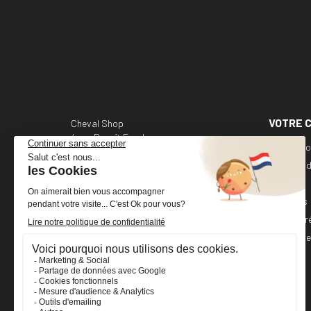
VOTRE 
Cheval Shop
4 rue Benoît Frachon
Informati
44800 Saint-Herblain
France
Command
Avoirs
+33 (0)2 40 36 20 61
Adresses
boutique@cheval-shop.com
Bons de r
Mes alert