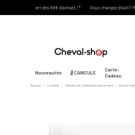
Port offert dès 69€ d'achats !*
Vous changez d'avis? Retour 
Carte-
Nouveautés
CANICULE
Cadeau
Accueil
Le cheval
Couverture, chemise et couvre-reins
Couvre-rein