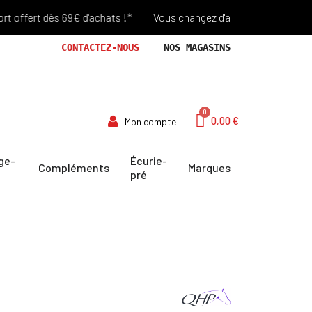
ert dès 69€ d'achats !*
Vous changez d'avis? Retour Offert penda
CONTACTEZ-NOUS
NOS MAGASINS
0,00 €
Mon compte
ge-
Écurie-
Compléments
Marques
pré