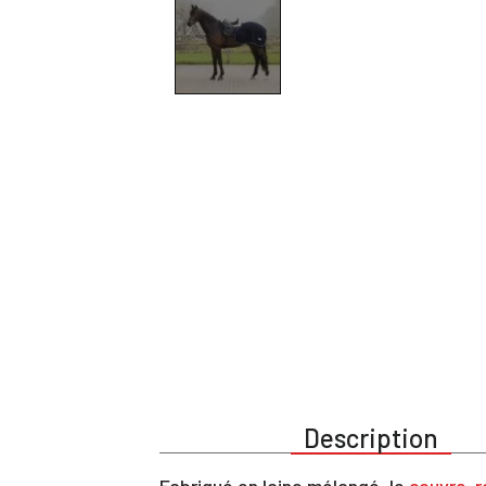
Description
Fabriqué en laine mélangé, le
couvre-r