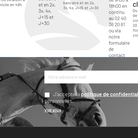
c
bancaire et en 2x,
icile en 48h
3x, 4x, J+15 et J+30
Du
de
co
20 
fo
co
*
J’accepte la
politique de confidential
personnelles.
Voir plus