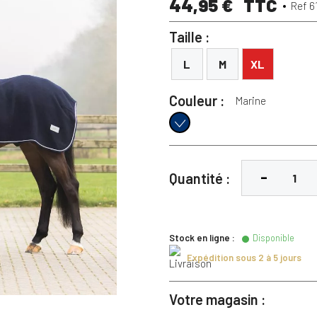
44,95 €
TTC
Ref 6
Taille :
L
M
XL
Couleur :
Marine
Marine
Quantité :
Stock en ligne :
Disponible
Expédition sous 2 à 5 jours
Votre magasin :