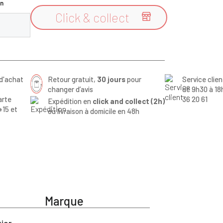
n
Click & collect

d'achat
Retour gratuit,
30 jours
pour
Service clie
changer d’avis
de 9h30 à 18
arte
36 20 61
Expédition en
click and collect (2h)
+15 et
ou livraison à domicile en 48h
Marque
ier.