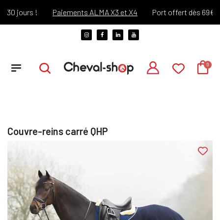
 jours !
Paiements ALMA X3 et X4
Port offert dès 69€ d'ac
Couvre-reins carré QHP