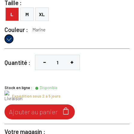
Taille :
L
M
XL
Couleur :
Marine
Marine
Quantité :
Stock en ligne :
Disponible
Expédition sous 2 à 5 jours

Ajouter au panier
Votre magasin :