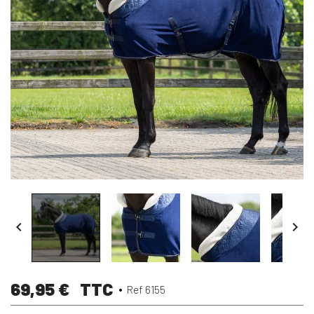


69,95 €
TTC
Ref 6155