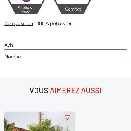
Composition
: 100% polyester
Avis
Marque
×
VOUS
AIMEREZ AUSSI
Vous devez être connecté pour enregistrer des produits dan
votre liste d'envie
aimerez aussi
SE
ANNULER