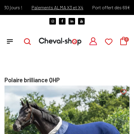
 jours !
Paiements ALMA X3 et X4
Port offert dès 69€ d'ach
Polaire brilliance QHP