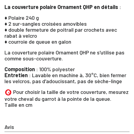
La couverture polaire Ornament QHP en détails
:
♦ Polaire 240 g
♦ 2 sur-sangles croisées amovibles
♦ double fermeture de poitrail par crochets avec
rabat à velcro
♦ courroie de queue en galon
La couverture polaire Ornament QHP ne s'utilise pas
comme sous-couverture.
×
Composition
: 100% polyester
Entretien
: Lavable en machine à, 30°C, bien fermer
les velcros, pas d'adoucissant, pas de sèche-linge
Vous devez être connecté pour enregistrer des
produits dans votre liste d'envie
Pour choisir la taille de votre couverture, mesurez
votre cheval du garrot à la pointe de la queue.
Taille en cm
SE
ANNULER
CONNECTER
Avis