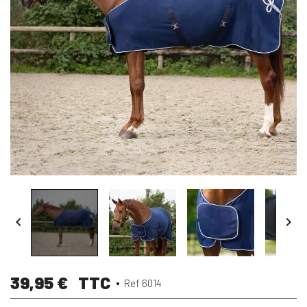


39,95 €
TTC
Ref 6014