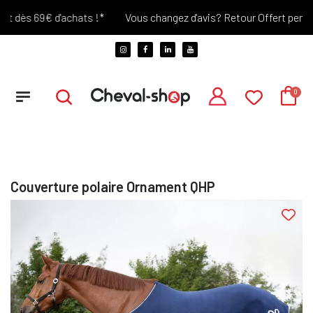
 dès 69€ d'achats !*
Vous changez d'avis? Retour Offert pendant 
Couverture polaire Ornament QHP