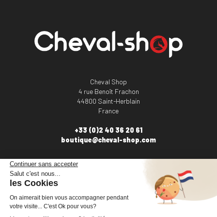
Cheval Shop
4 rue Benoît Frachon
44800 Saint-Herblain
France
+33 (0)2 40 36 20 61
boutique@cheval-shop.com
Facebook
YouTube
Instagram
VOTRE COMPTE
