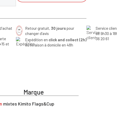
d'achat
Retour gratuit,
30 jours
pour
Service clie
changer d’avis
de 9h30 à 18
arte
36 20 61
Expédition en
click and collect (2h)
+15 et
ou livraison à domicile en 48h
Marque
n
mixtes Kimito Flags&Cup