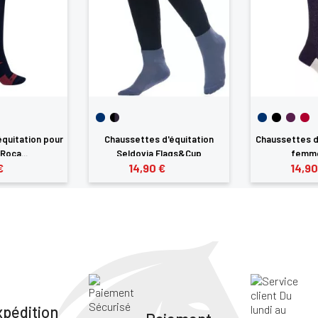
quitation pour
Chaussettes d'équitation
Chaussettes d
oca...
Seldovia Flags&Cup
femme
€
14,90 €
14,90
xpédition