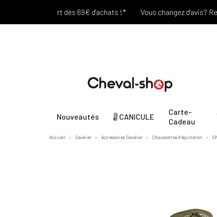
Port offert dès 69€ d'achats !*
Vous changez d'avis? Retour 
Carte-
Nouveautés
CANICULE
Cadeau
Accueil
Cavalier
Accessoires Cavalier
Chaussettes d'équitation
Ch