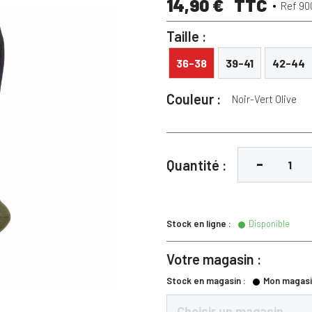
14,90 €
TTC
Ref 90
Taille :
36-38
39-41
42-44
Couleur :
Noir-Vert Olive
Noir-Vert Olive
Quantité :
Stock en ligne :
Disponible
Votre magasin :
Stock en magasin :
Mon magasi
Choisir un magasin