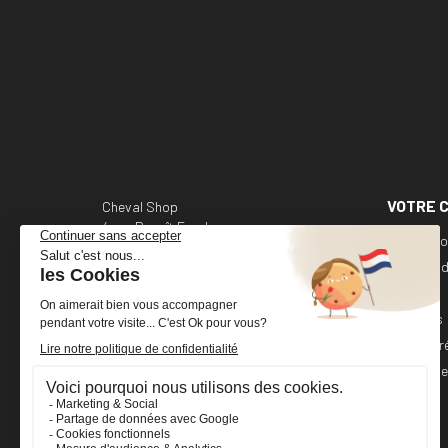
VOTRE 
Cheval Shop
4 rue Benoît Frachon
Informati
44800 Saint-Herblain
France
Command
Avoirs
+33 (0)2 40 36 20 61
Adresses
boutique@cheval-shop.com
Bons de r
Mes alert