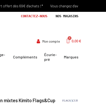
fert dès 69€ d'achats !*
Vous changez d'avis? Retour Offert penda
CONTACTEZ-NOUS
NOS MAGASINS
0,00 €
Mon compte
ge-
Écurie-
Compléments
Marques
pré
on mixtes Kimito Flags&Cup