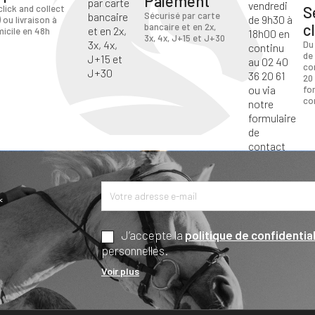
Paiement
S
click and collect
Sécurisé par carte
) ou livraison à
c
bancaire et en 2x,
icile en 48h
3x, 4x, J+15 et J+30
Du
de
co
20 
fo
co
*
J’accepte la
politique de confidential
personnelles.
Voir plus