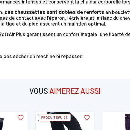
formances intenses et conservent la chaleur corporelle lo
n,
ces chaussettes sont dotées de renforts
en bouclett
nes de contact avec l'éperon, l'étrivière et le flanc du chev
la tige et du pied assurent un maintien optimal.
e SoftAir Plus garantissent un confort inégalé, une libert
e pas sécher en machine ni repasser.
×
us devez être connecté pour enregistrer des produits dans votre lis
envie
VOUS
AIMEREZ AUSSI
aimerez aussi
ANNULER
SE CONNECTER
PRODUIT ÉPUISÉ