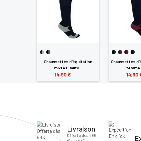
'équitation
Chaussettes d'équitation
Chaussettes d'é
ags&Cup
mixtes Salito...
femme R
14,90 €
14,90 
Livraison
Offerte dès 69€
E
d'achats*