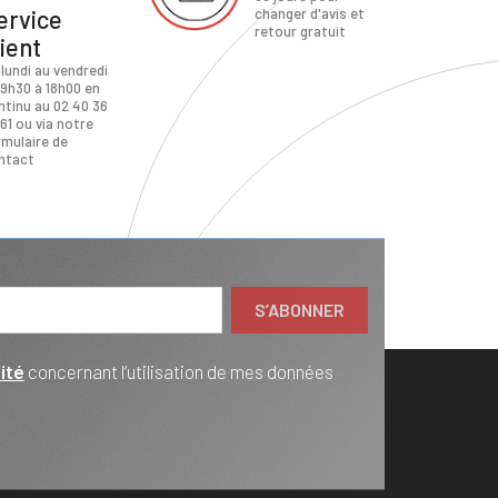
ervice
changer d'avis et
retour gratuit
lient
 lundi au vendredi
 9h30 à 18h00 en
ntinu au 02 40 36
61 ou via notre
rmulaire de
ntact
ité
concernant l’utilisation de mes données