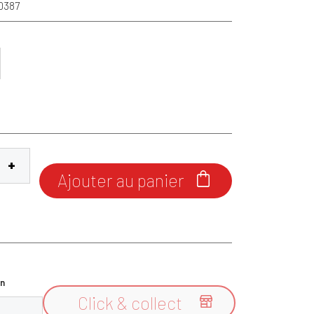
0387
Ajouter au panier

n
Click & collect
