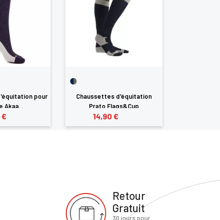
'équitation pour
Chaussettes d'équitation
Chaussettes d
 Akaa...
Prato Flags&Cup
Fl
 €
14,90 €
14,9
Retour
Gratuit
30 jours pour