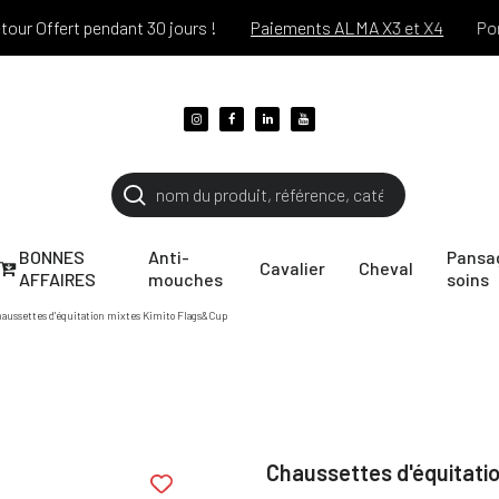
Offert pendant 30 jours !
Paiements ALMA X3 et X4
Port of
BONNES
Anti-
Pansa
Cavalier
Cheval
AFFAIRES
mouches
soins
aussettes d'équitation mixtes Kimito Flags&Cup
Chaussettes d'équitati