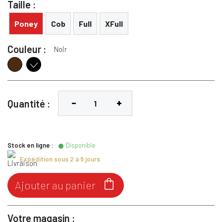
Taille :
Poney
Cob
Full
XFull
Couleur :
Noir
Marron
Noir
Quantité :
Stock en ligne :
Disponible
Expédition sous 2 à 5 jours

Ajouter au panier
Votre magasin :