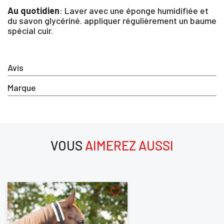
Vous devez être connecté pour enregistrer des produits dan
Au quotidien
: Laver avec une éponge humidifiée et
votre liste d'envie
du savon glycériné. appliquer régulièrement un baume
spécial cuir.
SE
ANNULER
Avis
CONNECTER
Marque
VOUS
AIMEREZ AUSSI
aimerez aussi