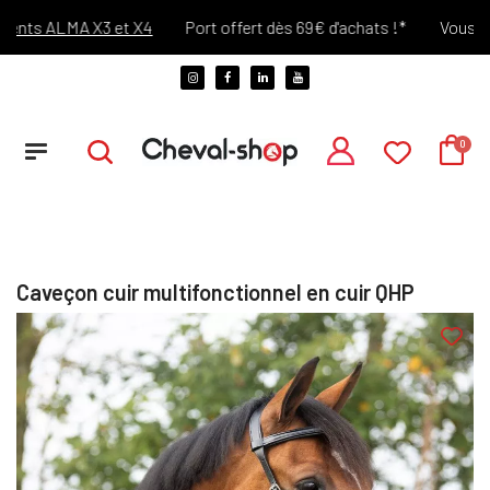
ts ALMA X3 et X4
Port offert dès 69€ d'achats !*
Vous chang
Caveçon cuir multifonctionnel en cuir QHP