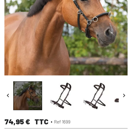


74,95 €
TTC
Ref 1699