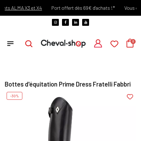
ts ALMA X3 et X4
Port offert dès 69€ d'achats !*
Vous chang
Bottes d'équitation Prime Dress Fratelli Fabbri
-30%