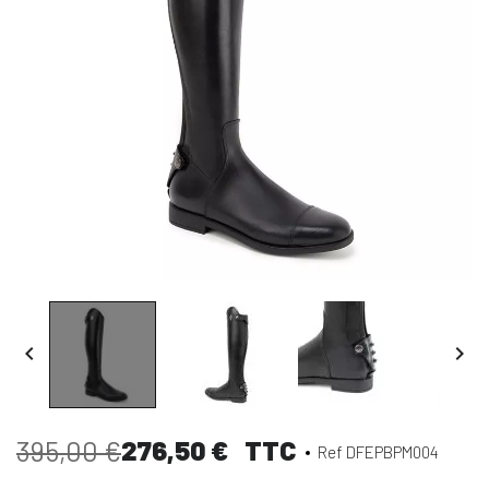


276,50 €
TTC
395,00 €
Ref DFEPBPM004