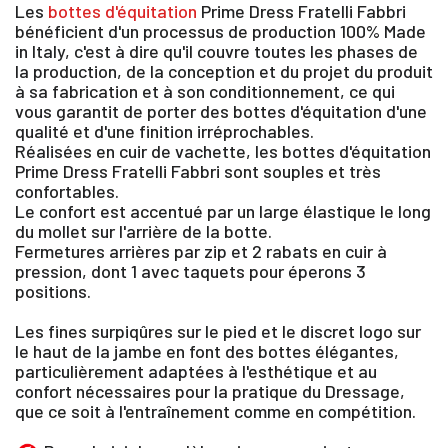
Les
bottes d'équitation
Prime Dress Fratelli Fabbri
bénéficient d'un processus de production 100% Made
in ltaly, c'est à dire qu'il couvre toutes les phases de
la production, de la conception et du projet du produit
à sa fabrication et à son conditionnement, ce qui
vous garantit de porter des bottes d'équitation d'une
qualité et d'une finition irréprochables.
Réalisées en cuir de vachette, les bottes d'équitation
Prime Dress Fratelli Fabbri sont souples et très
confortables.
Le confort est accentué par un large élastique le long
du mollet sur l'arrière de la botte.
Fermetures arrières par zip et 2 rabats en cuir à
×
pression, dont 1 avec taquets pour éperons 3
positions.
Vous devez être connecté pour enregistrer des
Les fines surpiqûres sur le pied et le discret logo sur
produits dans votre liste d'envie
le haut de la jambe en font des bottes élégantes,
particulièrement adaptées à l'esthétique et au
confort nécessaires pour la pratique du Dressage,
que ce soit à l'entraînement comme en compétition.
SE