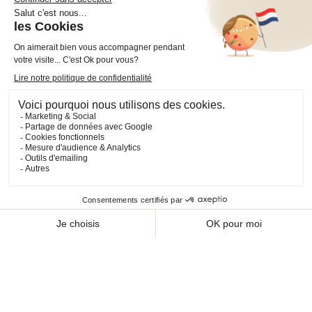
4 rue Benoît Frachon
44800 Saint-Herblain
France
+33 (0)2 40 36 20 61
boutique@cheval-shop.com
Facebook
YouTube
Instagram
VOTRE COMPTE

INFORMATIONS

PRODUITS

NOS SERVICES
