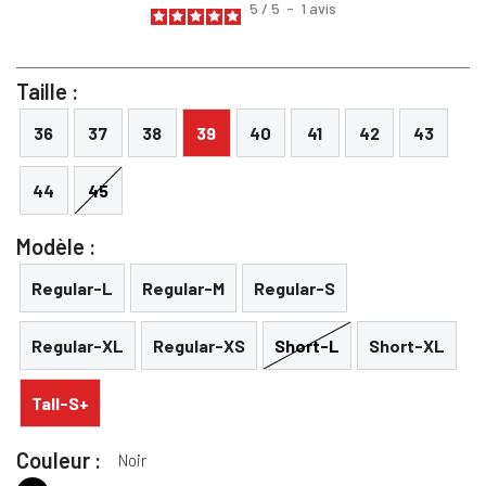
5
/
5
-
1
avis
Taille :
36
37
38
39
40
41
42
43
44
45
Modèle :
Regular-L
Regular-M
Regular-S
Regular-XL
Regular-XS
Short-L
Short-XL
Tall-S+
Couleur :
Noir