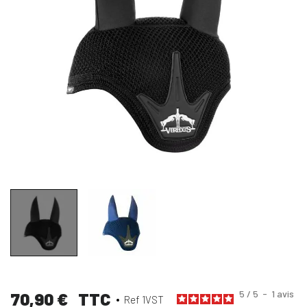
5
/
5
-
1
avis
70,90 €
TTC
Ref 1VST