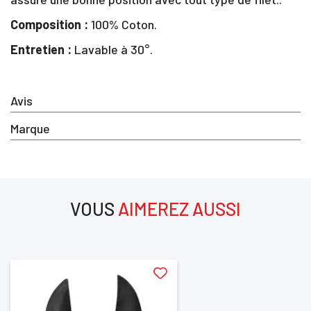
Composition :
100% Coton.
Entretien :
Lavable à 30°.
×
Vous devez être connecté pour enregistrer des
Avis
produits dans votre liste d'envie
Marque
SE
ANNULER
CONNECTER
VOUS
AIMEREZ AUSSI
aimerez aussi