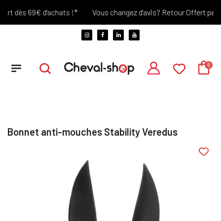
rt dès 69€ d'achats !*
Vous changez d'avis? Retour Offert pendan
Bonnet anti-mouches Stability Veredus