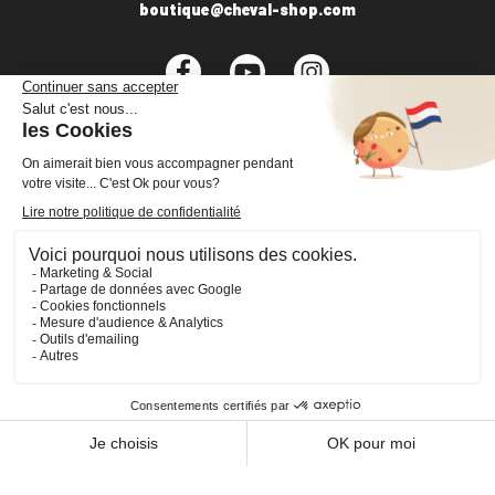
boutique@cheval-shop.com
Facebook
YouTube
Instagram
VOTRE COMPTE

INFORMATIONS

PRODUITS

NOS SERVICES

Plan du site
Cookies
© 2026 - CHEVAL SHOP