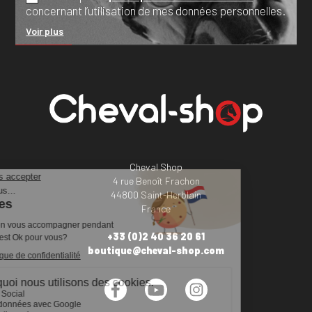
concernant l’utilisation de mes données personnelles.
Voir plus
Cheval Shop
4 rue Benoît Frachon
44800 Saint-Herblain
France
+33 (0)2 40 36 20 61
boutique@cheval-shop.com
Facebook
YouTube
Instagram