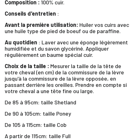
Vous devez être connecté pour enregistrer des
Composition :
100% cuir.
produits dans votre liste d'envie
Conseils d'entretien
:
Avant la première utilisation:
Huiler vos cuirs avec
une huile type de pied de boeuf ou de paraffine.
SE
ANNULER
Au quotidien
: Laver avec une éponge légèrement
CONNECTER
humidifiée et du savon glycériné. Appliquer
régulièrement un baume spécial cuir.
Choix de la taille :
Mesurer la taille de la tête de
votre cheval (en cm) de la commissure de la lèvre
jusqu'à la commissure de la lèvre opposée, en
passant derrière les oreilles. Prendre en compte si
votre cheval a une tête fine ou large.
De 85 à 95cm: taille Shetland
De 90 à 105cm: taille Poney
De 105 à 115cm: taille Cob
A partir de 115cm: taille Full