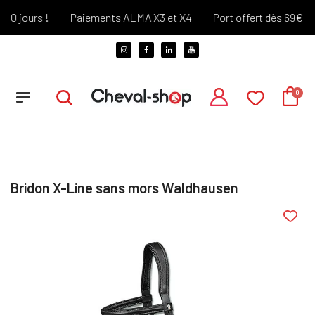
 jours !
Paiements ALMA X3 et X4
Port offert dès 69€ d'ac
Bridon X-Line sans mors Waldhausen