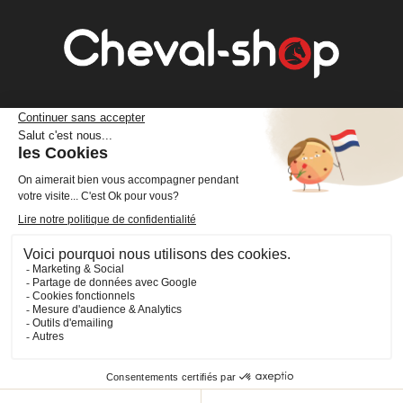
Cheval Shop
4 rue Benoît Frachon
44800 Saint-Herblain
France
+33 (0)2 40 36 20 61
boutique@cheval-shop.com
Facebook
YouTube
Instagram
VOTRE COMPTE

INFORMATIONS
