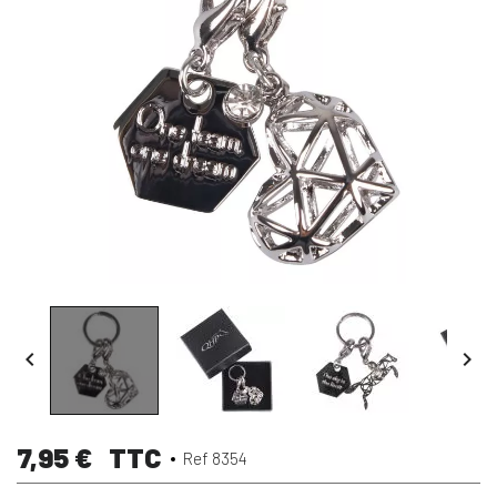


7,95 €
TTC
Ref 8354