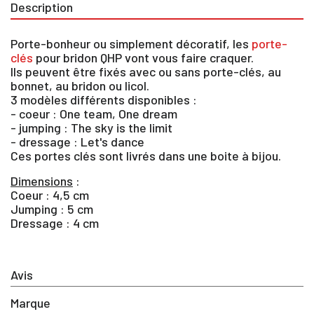
Description
Porte-bonheur ou simplement décoratif, les
porte-
clés
pour bridon QHP vont vous faire craquer.
Ils peuvent être fixés avec ou sans porte-clés, au
bonnet, au bridon ou licol.
3 modèles différents disponibles :
- coeur : One team, One dream
- jumping : The sky is the limit
- dressage : Let's dance
Ces portes clés sont livrés dans une boite à bijou.
Dimensions
:
Coeur : 4,5 cm
Jumping : 5 cm
Dressage : 4 cm
×
Vous devez être connecté pour enregistrer des
Avis
produits dans votre liste d'envie
Marque