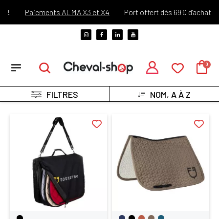
Paiements ALMA X3 et X4
Port offert dès 69€ d'achats !*
FILTRES
NOM, A À Z