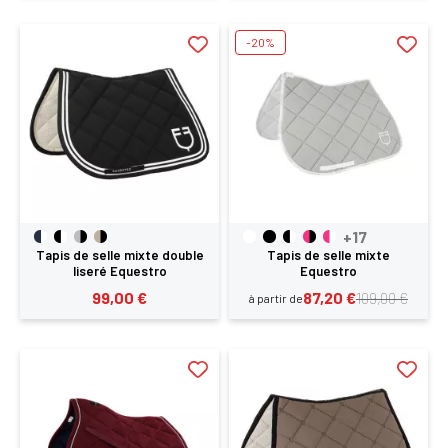
-20%
×
Vous devez être connecté pour enregistrer des
produits dans votre liste d'envie
+17
Tapis de selle mixte double
Tapis de selle mixte
liseré Equestro
Equestro
99,00 €
87,20 €
109,00 €
à partir de
SE
ANNULER
CONNECTER