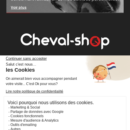
Voir plus
Cheval Shop
4 rue Benoît Frachon
44800 Saint-Herblain
France
+33 (0)2 40 36 20 61
boutique@cheval-shop.com
Facebook
YouTube
Instagram