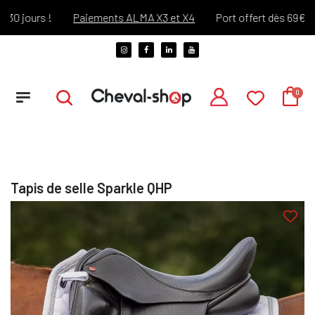
jours !
Paiements ALMA X3 et X4
Port offert dès 69€ d'acha
Tapis de selle Sparkle QHP