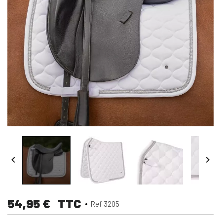


54,95 €
TTC
Ref 3205