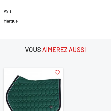
Avis
Marque
×
VOUS
AIMEREZ AUSSI
aimerez aussi
Vous devez être connecté pour enregistrer des produits dan
votre liste d'envie
SE
ANNULER
CONNECTER